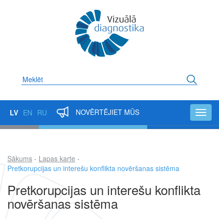
Pārlekt
uz
galveno
saturu
Meklēt
NOVĒRTĒJIET MŪS
LV
EN
RU
Toggl
navig
Sākums
Lapas karte
Atpakaļceļš
Pretkorupcijas un interešu konflikta novēršanas sistēma
Pretkorupcijas un interešu konflikta
novēršanas sistēma