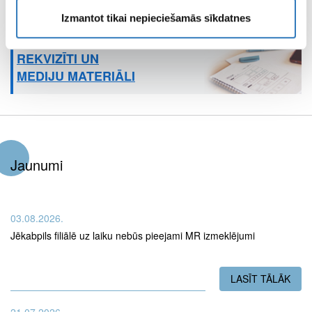
NOTEIKUMI
Izmantot tikai nepieciešamās sīkdatnes
REKVIZĪTI UN
MEDIJU MATERIĀLI
Jaunumi
03.08.2026.
Jēkabpils filiālē uz laiku nebūs pieejami MR izmeklējumi
LASĪT TĀLĀK
PAR
21.07.2026.