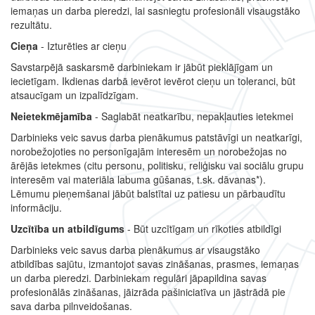
iemaņas un darba pieredzi, lai sasniegtu profesionāli visaugstāko
rezultātu.
Cieņa
- Izturēties ar cieņu
Savstarpējā saskarsmē darbiniekam ir jābūt pieklājīgam un
iecietīgam. Ikdienas darbā ievērot ievērot cieņu un toleranci, būt
atsaucīgam un izpalīdzīgam.
Neietekmējamība
- Saglabāt neatkarību, nepakļauties ietekmei
Darbinieks veic savus darba pienākumus patstāvīgi un neatkarīgi,
norobežojoties no personīgajām interesēm un norobežojas no
ārējās ietekmes (citu personu, politisku, reliģisku vai sociālu grupu
interesēm vai materiāla labuma gūšanas, t.sk. dāvanas*).
Lēmumu pieņemšanai jābūt balstītai uz patiesu un pārbaudītu
informāciju.
Uzcītība un atbildīgums
- Būt uzcītīgam un rīkoties atbildīgi
Darbinieks veic savus darba pienākumus ar visaugstāko
atbildības sajūtu, izmantojot savas zināšanas, prasmes, iemaņas
un darba pieredzi. Darbiniekam regulāri jāpapildina savas
profesionālās zināšanas, jāizrāda pašiniciatīva un jāstrādā pie
sava darba pilnveidošanas.