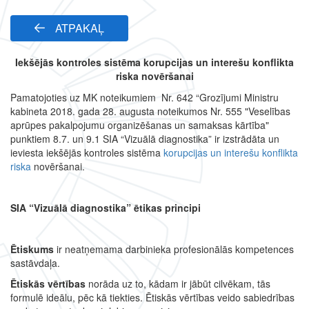
ATPAKAĻ
Iekšējās kontroles sistēma korupcijas un interešu konflikta
riska novēršanai
Pamatojoties uz MK noteikumiem Nr. 642 “Grozījumi Ministru
kabineta 2018. gada 28. augusta noteikumos Nr. 555 "Veselības
aprūpes pakalpojumu organizēšanas un samaksas kārtība"
punktiem 8.7. un 9.1 SIA “Vizuālā diagnostika” ir izstrādāta un
ieviesta iekšējās kontroles sistēma
korupcijas un interešu konflikta
riska
novēršanai.
SIA “Vizuālā diagnostika” ētikas principi
Ētiskums
ir neatņemama darbinieka profesionālās kompetences
sastāvdaļa.
Ētiskās vērtības
norāda uz to, kādam ir jābūt cilvēkam, tās
formulē ideālu, pēc kā tiekties. Ētiskās vērtības veido sabiedrības