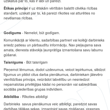
uzskatus par to, kas ir labi un pareizi.
Ētikas principi
ir uz ētiskām vērtībām balstīti cilvēka rīcības
standarti, uzskati par to, kā pareizi rīkoties vai atturēties no
nevēlamas rīcības.
Godīgums
- Nemelot, būt godīgam.
Komunikācijā ar klientu, sadarbības partneri vai kolēģi darbinieks
sniedz patiesu un pārbaudītu informāciju. Nav pieļaujama sava
amata, dienesta stāvokļa ļaunprātīga izmantošana savu labumu
gūšanai.
Taisnīgums
- Būt taisnīgam
Pieņemot lēmumus, dodot uzdevumus, veicot iepirkumus, slēdzot
līgumus un pildot citus darba pienākumus, darbiniekam jāievēro
vienlīdzības princips, neizrādot labvēlību un nesniedzot
nepamatotas privilēģijas kādai no personām vai sabiedrības
sociālās piederības grupas indivīdiem.
Atbildība
- Rīkoties atbildīgi
Darbinieks savus pienākumus veic atbildīgi, paredzot savas
darbības tālākas sekas, izmantojot savas zināšanas, prasmes,