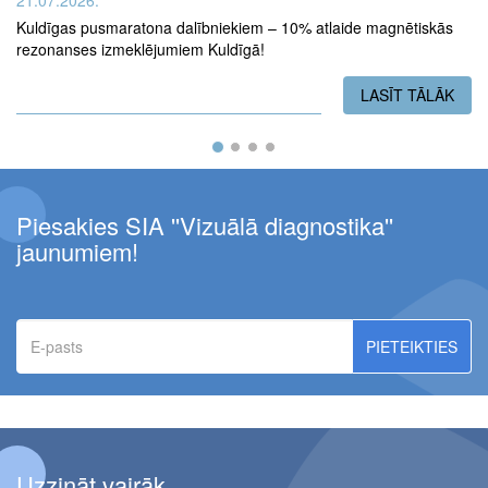
Kuldīgas pusmaratona dalībniekiem – 10% atlaide magnētiskās
rezonanses izmeklējumiem Kuldīgā!
LASĪT TĀLĀK
PAR
Piesakies SIA ''Vizuālā diagnostika''
jaunumiem!
E-
pasts
Uzzināt vairāk