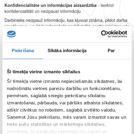
Konfidencialitāte un informācijas aizsardzība
- Ievērot
konfidencialitāti un neizpaust informāciju
Darbinieks neizpauž informāciju, kas kļuvusi zināma, pildot darba
pienākumus, un šāda informācija nedrīkst tikt prettiesiski izpausta
vai izmantota mērķiem, kas nav saistīti ar amata pienākumu
veikšanu vai konkrētu darba uzdevumu pildīšanu.
Piekrišana
Sīkāka informācija
Par
*
DĀVANA
ir jebkurš mantisks vai citāda veida labums (tai skaitā
pakalpojumi, tiesību piešķiršana, nodošana, atbrīvošana no
pienākuma, atteikšanās no kādas tiesības, kā arī citas darbības,
Šī tīmekļa vietne izmanto sīkfailus
kuru rezultātā rodas kāds labums), kura tiešs vai netiešs guvējs ir
darbinieks. Par DĀVANĀM ir uzskatāmas ne tikai priekšmetiskas
Šī tīmekļa vietne izmanto nepieciešamās sīkdatnes, lai
vai materiālas
nodrošinātu vietnes pareizu darbību un funkcionēšanu,
vērtības, piemēram, preces vai nauda, bet arī dažāda veida
piemēram, saglabā sniegto piekrišanu sīkdatņu
darījumi, kuros darbinieks gūst kādu labumu vai priekšrocības.
izmantošanai, pārbauda, vai pārlūks atbalsta sīkdatnes,
(Par dāvanu netiek uzskatīti, piemēram, ziedi, saldumi, grāmata
u.c. līdz materiālai vērtībai 25,00 EUR).
atšķir cilvēkus no robotiem, saglabā izvēlēto valodu.
Saņemot Jūsu piekrišanu, mēs varam izmantot savas un
trešo pušu statistikas un mārketinga sīkdatnes,
Iespējamo koruptīvo darbību, interešu konflikta vai
piemēram, lai piedāvātu personalizētu saturu un
augstākminēto ētikas pamatprincipu pārkāpumu vai aizdomu