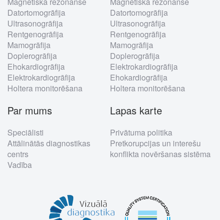
Magnētiskā rezonanse
Magnētiskā rezonanse
menu
Datortomogrāfija
Datortomogrāfija
Ultrasonogrāfija
Ultrasonogrāfija
Rentgenogrāfija
Rentgenogrāfija
Mamogrāfija
Mamogrāfija
Doplerogrāfija
Doplerogrāfija
Ehokardiogrāfija
Elektrokardiogrāfija
Elektrokardiogrāfija
Ehokardiogrāfija
Holtera monitorēšana
Holtera monitorēšana
Par mums
Lapas karte
Speciālisti
Privātuma politika
Attālinātās diagnostikas
Pretkorupcijas un interešu
centrs
konflikta novēršanas sistēma
Vadība