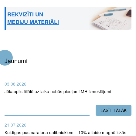
REKVIZĪTI UN
MEDIJU MATERIĀLI
Jaunumi
03.08.2026.
Jēkabpils filiālē uz laiku nebūs pieejami MR izmeklējumi
LASĪT TĀLĀK
PAR
21.07.2026.
Kuldīgas pusmaratona dalībniekiem – 10% atlaide magnētiskās