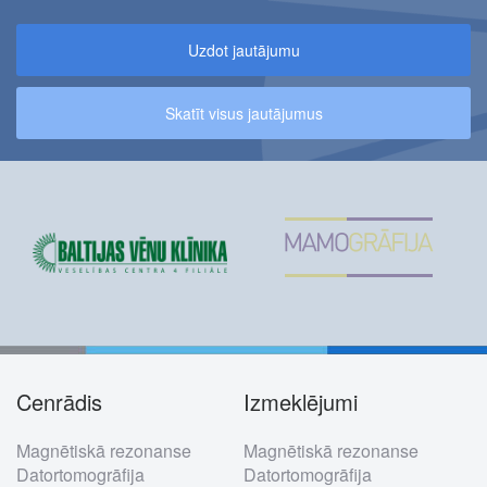
Uzdot jautājumu
Skatīt visus jautājumus
Cenrādis
Izmeklējumi
Footer
Magnētiskā rezonanse
Magnētiskā rezonanse
menu
Datortomogrāfija
Datortomogrāfija