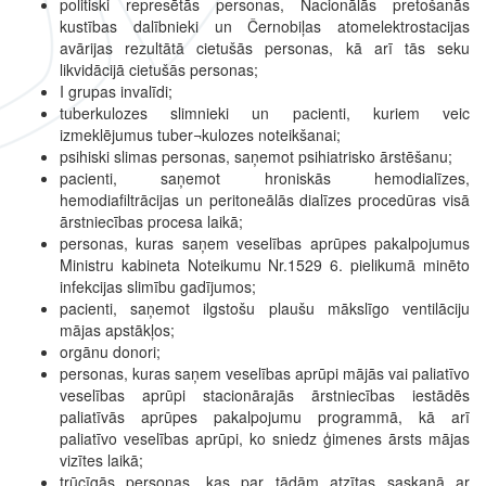
politiski represētās personas, Nacionālās pretošanās
kustības dalībnieki un Černobiļas atomelektrostacijas
avārijas rezultātā cietušās personas, kā arī tās seku
likvidācijā cietušās personas;
I grupas invalīdi;
tuberkulozes slimnieki un pacienti, kuriem veic
izmeklējumus tuber¬kulozes noteikšanai;
psihiski slimas personas, saņemot psihiatrisko ārstēšanu;
pacienti, saņemot hroniskās hemodialīzes,
hemodiafiltrācijas un peritoneālās dialīzes procedūras visā
ārstniecības procesa laikā;
personas, kuras saņem veselības aprūpes pakalpojumus
Ministru kabineta Noteikumu Nr.1529 6. pielikumā minēto
infekcijas slimību gadījumos;
pacienti, saņemot ilgstošu plaušu mākslīgo ventilāciju
mājas apstākļos;
orgānu donori;
personas, kuras saņem veselības aprūpi mājās vai paliatīvo
veselības aprūpi stacionārajās ārstniecības iestādēs
paliatīvās aprūpes pakalpojumu programmā, kā arī
paliatīvo veselības aprūpi, ko sniedz ģimenes ārsts mājas
vizītes laikā;
trūcīgās personas, kas par tādām atzītas saskaņā ar