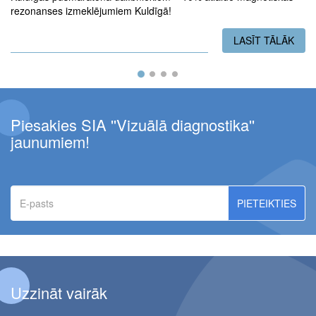
rezonanses izmeklējumiem Kuldīgā!
LASĪT TĀLĀK
PAR
Piesakies SIA ''Vizuālā diagnostika''
jaunumiem!
E-
pasts
Uzzināt vairāk