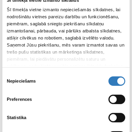
Šī tīmekļa vietne izmanto sīkfailus
Eur
Šī tīmekļa vietne izmanto nepieciešamās sīkdatnes, lai
nodrošinātu vietnes pareizu darbību un funkcionēšanu,
piemēram, saglabā sniegto piekrišanu sīkdatņu
SPECIĀLISTI
izmantošanai, pārbauda, vai pārlūks atbalsta sīkdatnes,
SIA “Vizuālā diagnostika” speciālisti
atšķir cilvēkus no robotiem, saglabā izvēlēto valodu.
Saņemot Jūsu piekrišanu, mēs varam izmantot savas un
APDROŠINĀTĀJI
trešo pušu statistikas un mārketinga sīkdatnes,
Apskati apdrošinātājus šeit
piemēram, lai piedāvātu personalizētu saturu un
reklāmas, nodrošinātu sociālo saziņas līdzekļu funkcijas,
analizētu mūsu datplūsmu un apmeklētāju uzskaiti.
ATTĀLINĀTĀS DIAGNOSTIKAS CENTRS
Piekrišanas
Informāciju par to, kā Jūs izmantojat mūsu vietni, mēs
Nepieciešams
izvēle
varam kopīgot ar saviem sociālās saziņas līdzekļu,
FILIĀĻU DARBA LAIKI
reklamēšanas un analīzes partneriem, kuri to var
Preferences
apvienot ar citu informāciju, ko viņiem sniedzat vai ko
viņi apkopo, kad lietojat viņu pakalpojumus.
LAPAS
Statistika
LIETOŠANAS
NOTEIKUMI