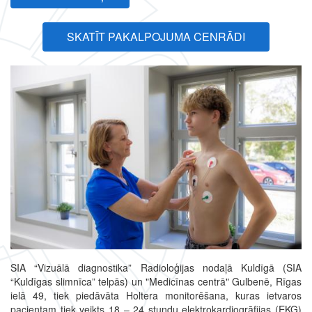
SKATĪT PAKALPOJUMA CENRĀDI
SIA “Vizuālā diagnostika” Radioloģijas nodaļā Kuldīgā (SIA
“Kuldīgas slimnīca” telpās) un "Medicīnas centrā" Gulbenē, Rīgas
ielā 49, tiek piedāvāta Holtera monitorēšana, kuras ietvaros
pacientam tiek veikts 18 – 24 stundu elektrokardiogrāfijas (EKG)