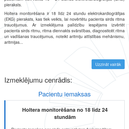
pieraksts.
Holtera monitorēšana ir 18 līdz 24 stundu elektrokardiogrāfijas
(EKG) pieraksts, kas tiek veikts, lai novērtētu pacienta sirds ritma
traucējumus. Ar izmeklējuma palīdzību iespējams izvērtēt
pacienta sirds ritmu, ritma diennakts svārstības, diagnosticēt ritma
un vadīšanas traucējumus, noteikt aritmiju attīstības mehānismu,
aritmijas...
Uzzināt vairāk
par 
Izmeklējumu cenrādis:
Pacientu iemaksas
Holtera monitorēšana no 18 līdz 24
stundām