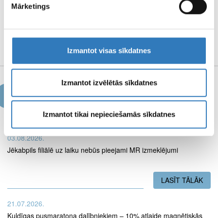
Mārketings
REKVIZĪTI UN
MEDIJU MATERIĀLI
Izmantot visas sīkdatnes
Izmantot izvēlētās sīkdatnes
Jaunumi
Izmantot tikai nepieciešamās sīkdatnes
03.08.2026.
Jēkabpils filiālē uz laiku nebūs pieejami MR izmeklējumi
LASĪT TĀLĀK
PAR
21.07.2026.
Kuldīgas pusmaratona dalībniekiem – 10% atlaide magnētiskās