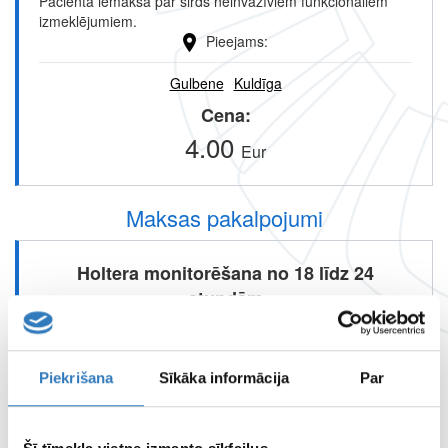
Pacienta iemaksa par sirds neinvazīviem funkcionāliem
izmeklējumiem.
Pieejams
Gulbene
Kuldīga
Cena
4.00
Eur
Maksas pakalpojumi
Holtera monitorēšana no 18 līdz 24
stundām
Pieejams
Piekrišana
Sīkāka informācija
Par
Gulbene
Kuldīga
Cena
40.00