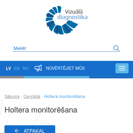
Pārlekt
uz
galveno
saturu
Meklēt
NOVĒRTĒJIET MŪS
LV
EN
RU
Toggl
navig
Sākums
Cenrādis
Holtera monitorēšana
Atpakaļceļš
Holtera monitorēšana
ATPAKAĻ