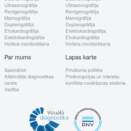
Ultrasonogrāfija
Ultrasonogrāfija
Rentgenogrāfija
Rentgenogrāfija
Mamogrāfija
Mamogrāfija
Doplerogrāfija
Doplerogrāfija
Ehokardiogrāfija
Elektrokardiogrāfija
Elektrokardiogrāfija
Ehokardiogrāfija
Holtera monitorēšana
Holtera monitorēšana
Par mums
Lapas karte
Speciālisti
Privātuma politika
Attālinātās diagnostikas
Pretkorupcijas un interešu
centrs
konflikta novēršanas sistēma
Vadība