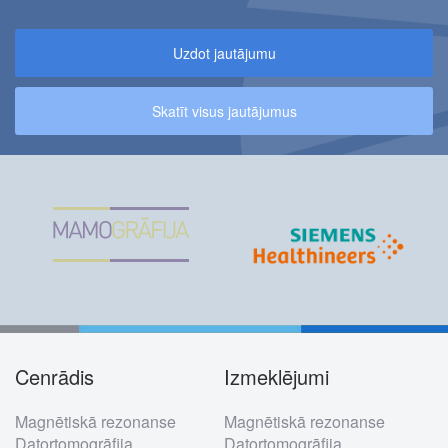
Uzdot jautājumu
Skatīt visus jautājumus
Cenrādis
Izmeklējumi
Footer
Magnētiskā rezonanse
Magnētiskā rezonanse
menu
Datortomogrāfija
Datortomogrāfija