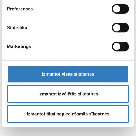
APDROŠINĀTĀJI
reklamēšanas un analīzes partneriem, kuri to var
Apskati apdrošinātājus šeit
Preferences
apvienot ar citu informāciju, ko viņiem sniedzat vai ko
viņi apkopo, kad lietojat viņu pakalpojumus.
ATTĀLINĀTĀS DIAGNOSTIKAS CENTRS
Statistika
FILIĀĻU DARBA LAIKI
Mārketings
LAPAS
LIETOŠANAS
Izmantot visas sīkdatnes
NOTEIKUMI
Izmantot izvēlētās sīkdatnes
REKVIZĪTI UN
MEDIJU MATERIĀLI
Izmantot tikai nepieciešamās sīkdatnes