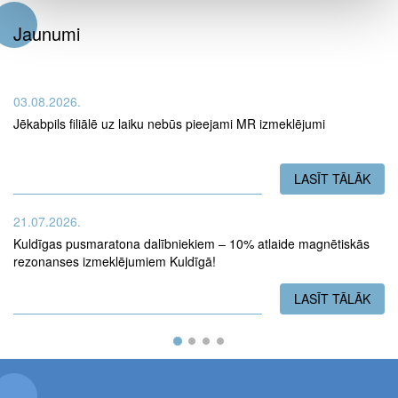
Jaunumi
03.08.2026.
Jēkabpils filiālē uz laiku nebūs pieejami MR izmeklējumi
LASĪT TĀLĀK
PAR
21.07.2026.
Kuldīgas pusmaratona dalībniekiem – 10% atlaide magnētiskās
rezonanses izmeklējumiem Kuldīgā!
LASĪT TĀLĀK
PAR