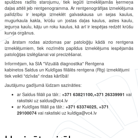
spuldzes radīto starojumu, tiek iegūti izmeklējamās ķermeņa
daļas attēli jeb rentgenogramma. Ar rentgenogrāfijas izmeklējuma
palīdzību ir iespēja izmeklēt galvaskausa un sejas kaulus,
mugurkaula kakla, krūšu un jostas daļas kaulus, astes kaulu,
iegurņa kaulu, kāju un roku kaulus, kā arī ir iespējas redzēt krūšu
kurvja orgānus.
Ja ārstam rodas aizdomas par patoloģiju kādā no rentgena
izmeklējumiem, tiek nozīmēts papildus izmeklējums iespējamās
patoloģijas izslēgšanai vai precizēšanai.
Informējam, ka SIA "Vizuālā diagnostika" Rentgena
kabinetos Saldus un Kuldīgas filiālēs rentgena (Rtg) izmeklējumi
tiek veikti "dzīvās" rindas kārtībā!
Jautājumu gadījumā lūdzam sazināties:
ar Saldus filiāli pa tālr.:
+371 63821100,+371 26339991
vai
rakstiski uz saldus@vc4.lv
ar Kuldīgas filiāli pa tālr.:
+371 63374025, +371
29100074
vai rakstiski uz kuldiga@vc4.lv