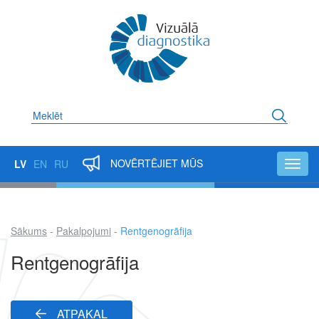
Pārlekt
uz
galveno
saturu
Meklēt
NOVĒRTĒJIET MŪS
LV
EN
RU
Toggl
navig
Sākums
Pakalpojumi
Rentgenogrāfija
Atpakaļceļš
Rentgenogrāfija
ATPAKAĻ