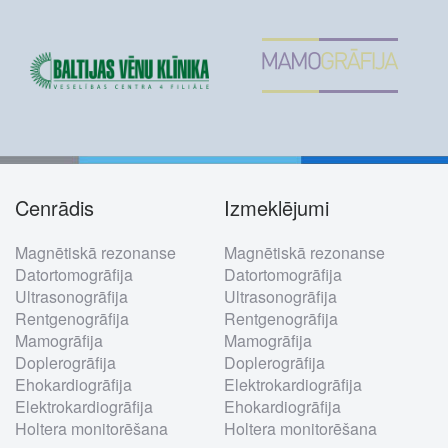
Cenrādis
Izmeklējumi
Footer
Magnētiskā rezonanse
Magnētiskā rezonanse
menu
Datortomogrāfija
Datortomogrāfija
Ultrasonogrāfija
Ultrasonogrāfija
Rentgenogrāfija
Rentgenogrāfija
Mamogrāfija
Mamogrāfija
Doplerogrāfija
Doplerogrāfija
Ehokardiogrāfija
Elektrokardiogrāfija
Elektrokardiogrāfija
Ehokardiogrāfija
Holtera monitorēšana
Holtera monitorēšana