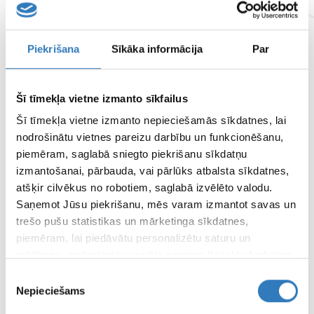
Aizpute
Piekrišana
Sīkāka informācija
Par
Adrese
Pils iela 3, Aizpute, LV-3456
Skatīt pilnos kontaktus
Šī tīmekļa vietne izmanto sīkfailus
Šī tīmekļa vietne izmanto nepieciešamās sīkdatnes, lai
Kuldīga
nodrošinātu vietnes pareizu darbību un funkcionēšanu,
piemēram, saglabā sniegto piekrišanu sīkdatņu
Adrese
Smilšu iela 18, Kuldīga, LV - 3301
izmantošanai, pārbauda, vai pārlūks atbalsta sīkdatnes,
Skatīt pilnos kontaktus
atšķir cilvēkus no robotiem, saglabā izvēlēto valodu.
Saņemot Jūsu piekrišanu, mēs varam izmantot savas un
trešo pušu statistikas un mārketinga sīkdatnes,
piemēram, lai piedāvātu personalizētu saturu un
reklāmas, nodrošinātu sociālo saziņas līdzekļu funkcijas,
SPECIĀLISTI
analizētu mūsu datplūsmu un apmeklētāju uzskaiti.
SIA “Vizuālā diagnostika” speciālisti
Piekrišanas
Informāciju par to, kā Jūs izmantojat mūsu vietni, mēs
Nepieciešams
izvēle
varam kopīgot ar saviem sociālās saziņas līdzekļu,