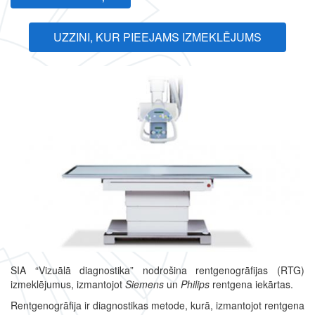
UZZINI, KUR PIEEJAMS IZMEKLĒJUMS
SIA “Vizuālā diagnostika” nodrošina rentgenogrāfijas (RTG)
izmeklējumus, izmantojot
Siemens
un
Philips
rentgena iekārtas.
Rentgenogrāfija ir diagnostikas metode, kurā, izmantojot rentgena