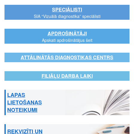
SPECIĀLISTI
SIA “Vizuālā diagnostika” speciālisti
APDROŠINĀTĀJI
Apskati apdrošinātājus šeit
ATTĀLINĀTĀS DIAGNOSTIKAS CENTRS
FILIĀĻU DARBA LAIKI
LAPAS
LIETOŠANAS
NOTEIKUMI
REKVIZĪTI UN