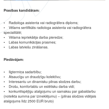
Prasības kandidātam:
• Radiologa asistenta vai radiogrāfera diploms;
• Vēlams sertifikāts radiologa asistenta vai radiogrāfera
specialitātē;
• Vēlama iepriekšēja darba pieredze;
• Labas komunikācijas prasmes;
• Labas latviešu zināšanas.
Piedāvājam:
• Ilgtermiņa sadarbību;
• Atsaucīgu un draudzīgu kolektīvu;
• Interesantu un dinamisku pilnas slodzes darbu;
• Drošu, komfortablu un estētisku darba vidi;
• konkurētspējīgu atalgojumu un samaksu par gabaldarbu
(noteikta summa par izmeklējumu) – (pilnas slodzes vidējais
atalgojums līdz 2500 EUR bruto)