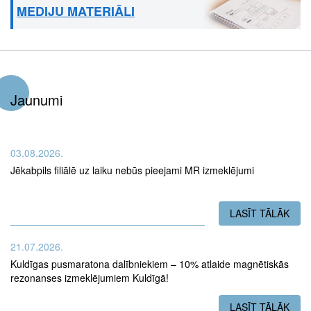
MEDIJU MATERIĀLI
Jaunumi
03.08.2026.
Jēkabpils filiālē uz laiku nebūs pieejami MR izmeklējumi
LASĪT TĀLĀK
PAR
21.07.2026.
Kuldīgas pusmaratona dalībniekiem – 10% atlaide magnētiskās
rezonanses izmeklējumiem Kuldīgā!
LASĪT TĀLĀK
PAR