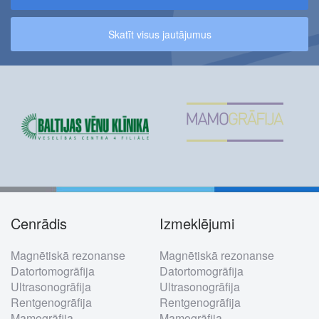
Skatīt visus jautājumus
Cenrādis
Izmeklējumi
Footer
Magnētiskā rezonanse
Magnētiskā rezonanse
menu
Datortomogrāfija
Datortomogrāfija
Ultrasonogrāfija
Ultrasonogrāfija
Rentgenogrāfija
Rentgenogrāfija
Mamogrāfija
Mamogrāfija