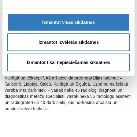
kvalitātes standartiem.
SIA “Vizuālā diagnostika” pacientiem piedāvā diagnostikas
izmeklējumus, kas tiek veikti ar mūsdienīgām un jaunākajām
Izmantot visas sīkdatnes
tehnoloģijām aprīkotām iekārtām un programmatūrām, tādā veidā
nodrošinot profesionālu izmeklējumu vidi un diagnostisko
izmeklējumu attēlu kvalitāti, kas palīdz pacientam ikvienā tā
Izmantot izvēlētās sīkdatnes
ārstniecības posmā.
SIA “Vizuālā diagnostika” sniedz radioloģiskās un funkcionālās
diagnostikas pakalpojumus 14 filiālēs 12 Latvijas pilsētās.
Izmantot tikai nepieciešamās sīkdatnes
Uzņēmumam ir deviņi magnētiskās rezonanses kabineti visā
Latvijā - Rīgā, Cēsīs, Daugavpilī, Valmierā, Liepājā, Jelgavā,
Kuldīgā un Jēkabpilī, kā arī pieci datortomogrāfijas kabineti –
Gulbenē, Liepājā, Saldū, Kuldīgā un Siguldā. Uzņēmuma lielākā
vērtība ir tā darbinieki – vairāk nekā 45 radiologi diagnosti un
diagnostikas metožu speciālisti, vairāk nekā 35 radiologu asistenti
un radiogrāferi un 40 darbinieki, kas nodrošina atbalsta un
administratīvo funkciju.