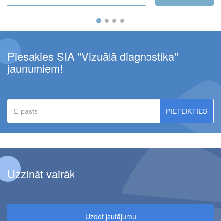
Piesakies SIA ''Vizuālā diagnostika''
jaunumiem!
E-
pasts
Uzzināt vairāk
Uzdot jautājumu