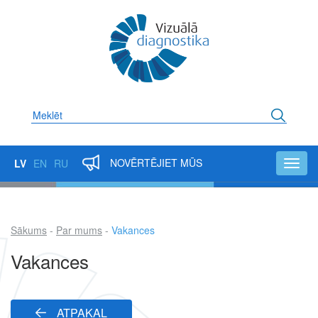
Pārlekt
uz
galveno
saturu
Meklēt
NOVĒRTĒJIET MŪS
LV
EN
RU
Toggl
navig
Sākums
Par mums
Vakances
Atpakaļceļš
Vakances
ATPAKAĻ