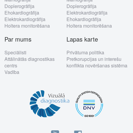
Doplerogrāfija
Doplerogrāfija
Ehokardiogrāfija
Elektrokardiogrāfija
Elektrokardiogrāfija
Ehokardiogrāfija
Holtera monitorēšana
Holtera monitorēšana
Par mums
Lapas karte
Speciālisti
Privātuma politika
Attālinātās diagnostikas
Pretkorupcijas un interešu
centrs
konflikta novēršanas sistēma
Vadība