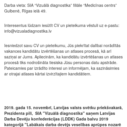
Darba vieta: SIA “Vizuālā diagnostika” filiāle “Medicīnas centrs”
Gulbenē, Rīgas ielā 49.
Interesentus lūdzam iesūtīt CV un pieteikuma vēstuli uz e-pastu:
info@vizualadiagnostika.lv
Iesniedzot savu CV un pieteikumu, Jūs piekrītat dalībai norādītās
vakances kandidātu izvērtēšanas un atlases procesā, kā arī
saziņai ar Jums. Apliecinām, ka kandidātu izvērtēšanas un atlases
procesā tiks nodrošināta tiesiska Jūsu personas datu apstrāde.
Pateicamies par izrādīto interesi un informējam, ka sazināsimies
ar otrajai atlases kārtai izvirzītajiem kandidātiem.
2019. gada 15. novembrī, Latvijas valsts svētku priekšvakarā,
Prezidenta pilī, SIA "Vizuālā diagnostika" saņem Latvijas
Darba Devēju konfederācijas (LDDK) Gada balvu 2019
kategorijā "Labākais darba devējs veselības aprūpes nozarē