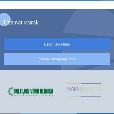
Uzzināt vairāk
Uzdot jautājumu
Skatīt visus jautājumus