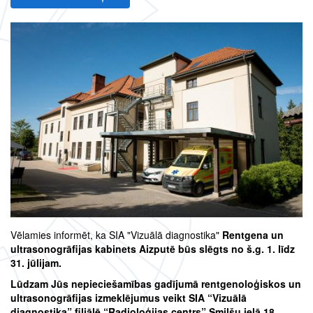
Vēlamies informēt, ka SIA "Vizuālā diagnostika"
Rentgena un
ultrasonogrāfijas kabinets Aizputē būs slēgts no š.g. 1. līdz
31. jūlijam.
Lūdzam Jūs nepieciešamības gadījumā rentgenoloģiskos un
ultrasonogrāfijas izmeklējumus veikt SIA “Vizuālā
diagnostika” filiālē “Radioloģijas centrs” Smilšu ielā 18,