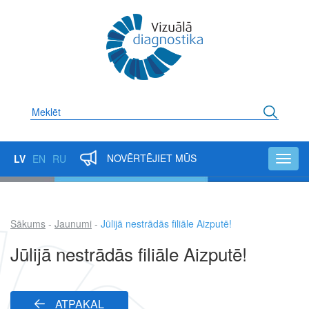
Pārlekt
uz
galveno
saturu
Meklēt
NOVĒRTĒJIET MŪS
LV
EN
RU
Toggl
navig
Sākums
Jaunumi
Jūlijā nestrādās filiāle Aizputē!
Atpakaļceļš
Jūlijā nestrādās filiāle Aizputē!
ATPAKAĻ