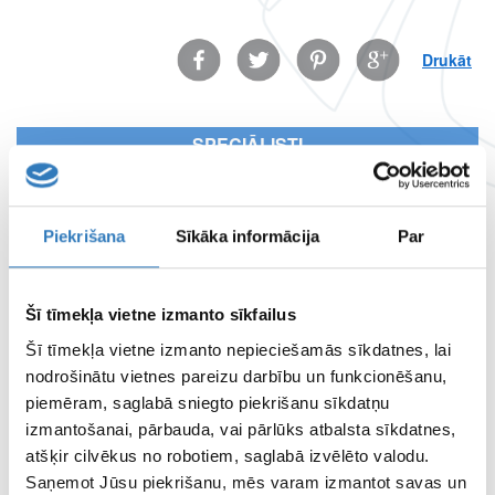
Facebook
Twitter
Pinterest
Google
Drukāt
SPECIĀLISTI
SIA “Vizuālā diagnostika” speciālisti
APDROŠINĀTĀJI
Piekrišana
Sīkāka informācija
Par
Apskati apdrošinātājus šeit
Šī tīmekļa vietne izmanto sīkfailus
ATTĀLINĀTĀS DIAGNOSTIKAS CENTRS
Šī tīmekļa vietne izmanto nepieciešamās sīkdatnes, lai
nodrošinātu vietnes pareizu darbību un funkcionēšanu,
FILIĀĻU DARBA LAIKI
piemēram, saglabā sniegto piekrišanu sīkdatņu
izmantošanai, pārbauda, vai pārlūks atbalsta sīkdatnes,
LAPAS
atšķir cilvēkus no robotiem, saglabā izvēlēto valodu.
LIETOŠANAS
Saņemot Jūsu piekrišanu, mēs varam izmantot savas un