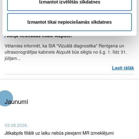
Izmantot izvēlētās sīkdatnes
magnētiskās rezonanses izmeklējumiem Kuldīgā Kuldīgas
pusmaratona dalībniekiem...
Lasīt tālāk
pa
Izmantot tikai nepieciešamās sīkdatnes
Jūlijā nestrādās filiāle Aizputē!
Vēlamies informēt, ka SIA "Vizuālā diagnostika" Rentgena un
ultrasonogrāfijas kabinets Aizputē būs slēgts no š.g. 1. līdz 31.
jūlijam...
Lasīt tālāk
pa
Jaunumi
03.08.2026.
Jēkabpils filiālē uz laiku nebūs pieejami MR izmeklējumi