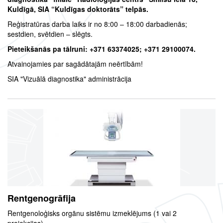
Kuldīgā, SIA “Kuldīgas doktorāts” telpās.
Reģistratūras darba laiks ir no 8:00 – 18:00 darbadienās;
sestdien, svētdien – slēgts.
Pieteikšanās pa tālruni: +371 63374025; +371 29100074.
Atvainojamies par sagādātajām neērtībām!
SIA "Vizuālā diagnostika" administrācija
Rentgenogrāfija
Rentgenoloģisks orgānu sistēmu izmeklējums (1 vai 2
projekcijas).