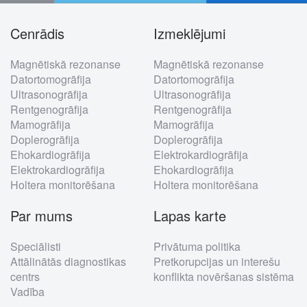
Cenrādis
Izmeklējumi
Footer
Magnētiskā rezonanse
Magnētiskā rezonanse
menu
Datortomogrāfija
Datortomogrāfija
Ultrasonogrāfija
Ultrasonogrāfija
Rentgenogrāfija
Rentgenogrāfija
Mamogrāfija
Mamogrāfija
Doplerogrāfija
Doplerogrāfija
Ehokardiogrāfija
Elektrokardiogrāfija
Elektrokardiogrāfija
Ehokardiogrāfija
Holtera monitorēšana
Holtera monitorēšana
Par mums
Lapas karte
Speciālisti
Privātuma politika
Attālinātās diagnostikas
Pretkorupcijas un interešu
centrs
konflikta novēršanas sistēma
Vadība