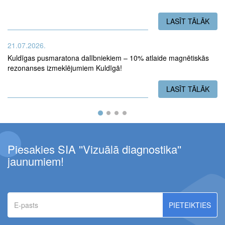
LASĪT TĀLĀK
PAR
21.07.2026.
Kuldīgas pusmaratona dalībniekiem – 10% atlaide magnētiskās
rezonanses izmeklējumiem Kuldīgā!
LASĪT TĀLĀK
PAR
Piesakies SIA ''Vizuālā diagnostika''
jaunumiem!
E-
pasts