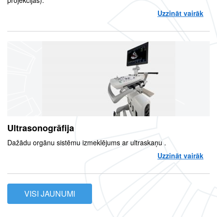
Uzzināt vairāk
par
Ultrasonogrāfija
Dažādu orgānu sistēmu izmeklējums ar ultraskaņu .
Uzzināt vairāk
par 
VISI JAUNUMI