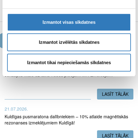
MEDIJU MATERIĀLI
Izmantot visas sīkdatnes
Jaunumi
Izmantot izvēlētās sīkdatnes
Izmantot tikai nepieciešamās sīkdatnes
03.08.2026.
Jēkabpils filiālē uz laiku nebūs pieejami MR izmeklējumi
LASĪT TĀLĀK
PAR
21.07.2026.
Kuldīgas pusmaratona dalībniekiem – 10% atlaide magnētiskās
rezonanses izmeklējumiem Kuldīgā!
LASĪT TĀLĀK
PAR