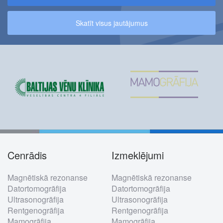
Skatīt visus jautājumus
Cenrādis
Izmeklējumi
Footer
Magnētiskā rezonanse
Magnētiskā rezonanse
menu
Datortomogrāfija
Datortomogrāfija
Ultrasonogrāfija
Ultrasonogrāfija
Rentgenogrāfija
Rentgenogrāfija
Mamogrāfija
Mamogrāfija