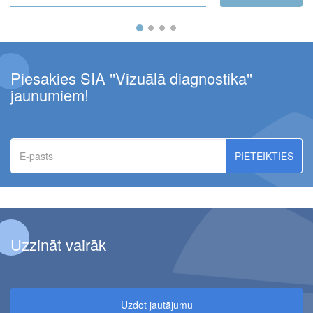
Piesakies SIA ''Vizuālā diagnostika''
jaunumiem!
E-
pasts
Uzzināt vairāk
Uzdot jautājumu