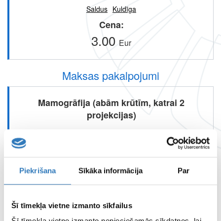
Saldus
Kuldīga
Cena
3.00
Eur
Maksas pakalpojumi
Mamogrāfija (abām krūtīm, katrai 2
projekcijas)
Pieejams
Saldus
Tukums
Kuldīga
Piekrišana
Sīkāka informācija
Par
Cena
40.00
Eur
Šī tīmekļa vietne izmanto sīkfailus
Šī tīmekļa vietne izmanto nepieciešamās sīkdatnes, lai