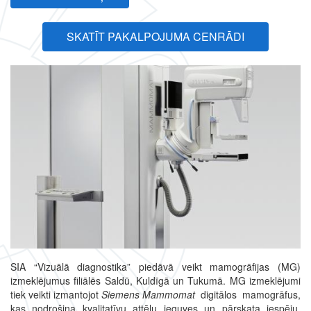
SKATĪT PAKALPOJUMA CENRĀDI
SIA “Vizuālā diagnostika” piedāvā veikt mamogrāfijas (MG)
izmeklējumus filiālēs Saldū, Kuldīgā un Tukumā. MG izmeklējumi
tiek veikti izmantojot
Siemens Mammomat
digitālos mamogrāfus,
kas nodrošina kvalitatīvu attēlu ieguves un pārskata iespēju,