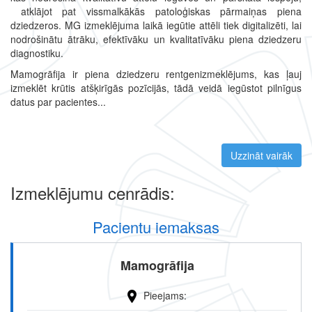
atklājot pat vissmalkākās patoloģiskas pārmaiņas piena
dziedzeros. MG izmeklējuma laikā iegūtie attēli tiek digitalizēti, lai
nodrošinātu ātrāku, efektīvāku un kvalitatīvāku piena dziedzeru
diagnostiku.
Mamogrāfija ir piena dziedzeru rentgenizmeklējums, kas ļauj
izmeklēt krūtis atšķirīgās pozīcijās, tādā veidā iegūstot pilnīgus
datus par pacientes...
Uzzināt vairāk
par 
Izmeklējumu cenrādis:
Pacientu iemaksas
Mamogrāfija
Pieejams