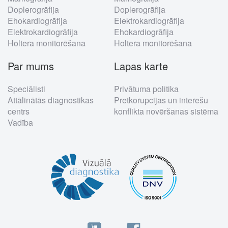
Doplerogrāfija
Doplerogrāfija
Ehokardiogrāfija
Elektrokardiogrāfija
Elektrokardiogrāfija
Ehokardiogrāfija
Holtera monitorēšana
Holtera monitorēšana
Par mums
Lapas karte
Speciālisti
Privātuma politika
Attālinātās diagnostikas
Pretkorupcijas un interešu
centrs
konflikta novēršanas sistēma
Vadība