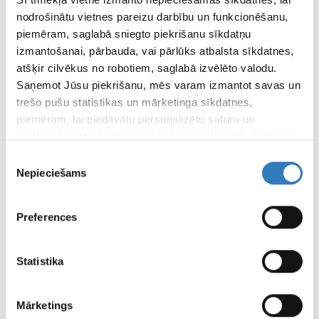
nodrošinātu vietnes pareizu darbību un funkcionēšanu,
SPECIĀLISTI
piemēram, saglabā sniegto piekrišanu sīkdatņu
SIA “Vizuālā diagnostika” speciālisti
izmantošanai, pārbauda, vai pārlūks atbalsta sīkdatnes,
atšķir cilvēkus no robotiem, saglabā izvēlēto valodu.
APDROŠINĀTĀJI
Saņemot Jūsu piekrišanu, mēs varam izmantot savas un
Apskati apdrošinātājus šeit
trešo pušu statistikas un mārketinga sīkdatnes,
piemēram, lai piedāvātu personalizētu saturu un
ATTĀLINĀTĀS DIAGNOSTIKAS CENTRS
reklāmas, nodrošinātu sociālo saziņas līdzekļu funkcijas,
analizētu mūsu datplūsmu un apmeklētāju uzskaiti.
Piekrišanas
Informāciju par to, kā Jūs izmantojat mūsu vietni, mēs
Nepieciešams
izvēle
FILIĀĻU DARBA LAIKI
varam kopīgot ar saviem sociālās saziņas līdzekļu,
reklamēšanas un analīzes partneriem, kuri to var
Preferences
LAPAS
apvienot ar citu informāciju, ko viņiem sniedzat vai ko
LIETOŠANAS
viņi apkopo, kad lietojat viņu pakalpojumus.
NOTEIKUMI
Statistika
Mārketings
REKVIZĪTI UN