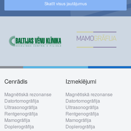
Skatīt visus jautājumus
Cenrādis
Izmeklējumi
Footer
Magnētiskā rezonanse
Magnētiskā rezonanse
menu
Datortomogrāfija
Datortomogrāfija
Ultrasonogrāfija
Ultrasonogrāfija
Rentgenogrāfija
Rentgenogrāfija
Mamogrāfija
Mamogrāfija
Doplerogrāfija
Doplerogrāfija