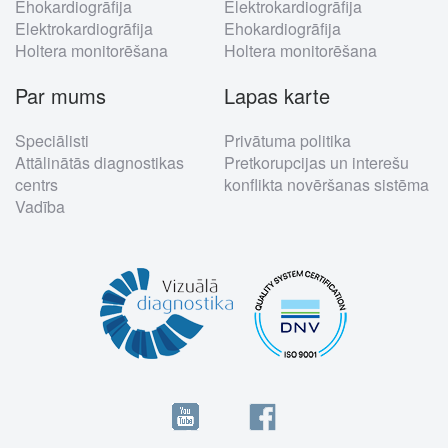
Ehokardiogrāfija
Elektrokardiogrāfija
Elektrokardiogrāfija
Ehokardiogrāfija
Holtera monitorēšana
Holtera monitorēšana
Par mums
Lapas karte
Speciālisti
Privātuma politika
Attālinātās diagnostikas
Pretkorupcijas un interešu
centrs
konflikta novēršanas sistēma
Vadība