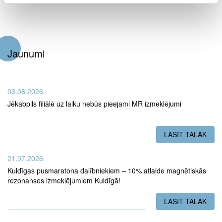
Jaunumi
03.08.2026.
Jēkabpils filiālē uz laiku nebūs pieejami MR izmeklējumi
LASĪT TĀLĀK
PAR
21.07.2026.
Kuldīgas pusmaratona dalībniekiem – 10% atlaide magnētiskās
rezonanses izmeklējumiem Kuldīgā!
LASĪT TĀLĀK
PAR