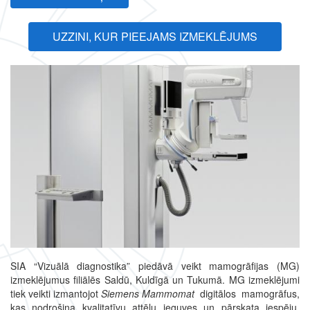
UZZINI, KUR PIEEJAMS IZMEKLĒJUMS
SIA “Vizuālā diagnostika” piedāvā veikt mamogrāfijas (MG)
izmeklējumus filiālēs Saldū, Kuldīgā un Tukumā. MG izmeklējumi
tiek veikti izmantojot
Siemens Mammomat
digitālos mamogrāfus,
kas nodrošina kvalitatīvu attēlu ieguves un pārskata iespēju,