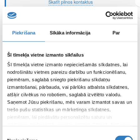
Skatīt pilnos kontaktus
Tukums
Piekrišana
Sīkāka informācija
Par
Adrese
Šēseles iela 3, Tukums, LV-3101
Skatīt pilnos kontaktus
Šī tīmekļa vietne izmanto sīkfailus
Šī tīmekļa vietne izmanto nepieciešamās sīkdatnes, lai
nodrošinātu vietnes pareizu darbību un funkcionēšanu,
piemēram, saglabā sniegto piekrišanu sīkdatņu
Kuldīga
izmantošanai, pārbauda, vai pārlūks atbalsta sīkdatnes,
atšķir cilvēkus no robotiem, saglabā izvēlēto valodu.
Adrese
Smilšu iela 18, Kuldīga, LV - 3301
Saņemot Jūsu piekrišanu, mēs varam izmantot savas un
Skatīt pilnos kontaktus
trešo pušu statistikas un mārketinga sīkdatnes,
piemēram, lai piedāvātu personalizētu saturu un
reklāmas, nodrošinātu sociālo saziņas līdzekļu funkcijas,
analizētu mūsu datplūsmu un apmeklētāju uzskaiti.
Piekrišanas
SPECIĀLISTI
Informāciju par to, kā Jūs izmantojat mūsu vietni, mēs