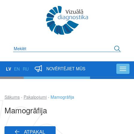
Pārlekt
uz
galveno
saturu
Meklēt
NOVĒRTĒJIET MŪS
LV
EN
RU
Toggl
navig
Sākums
Pakalpojumi
Mamogrāfija
Atpakaļceļš
Mamogrāfija
ATPAKAĻ