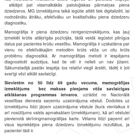
atklājot pat vissmalkākās patoloģiskas pārmaiņas piena
dziedzeros. MG izmeklējuma laikā iegūtie attēli tiek digitalizēti, lai
nodrošinātu ātrāku, efektīvāku un kvalitatīvāku piena dziedzeru
diagnostiku.
Mamogrāfija ir piena dziedzeru rentgenizmeklējums, kas ļauj
izmeklēt krūtis atšķirīgās pozīcijās, tādā veidā iegūstot pilnīgus
datus par pacientes krūšu veselību. Mamogrāfija ir uzskatāma par
vienu no efektīvākajām metodēm krūts vēža un citu krūts
problēmu diagnostikā. Ar mamogrāfijas metodi ir iespējams
diagnosticēt audzējus, kad tie vēl ir nelieli un nav jūtami.
Sākumstadijā pastāv iespēja tos relatīvi viegli ārstēt, tādēļ ir ļoti
svarīgi vēzi atklāt savlaicīgi.
Sievietēm no 50 līdz 69 gadu vecuma, mamogrāfijas
izmeklējums bez maksas pieejams vēža savlaicīgas
atklāšanas programmas ietvaros
, uzrādot no Nacionālā
veselības dienesta saņemtu uzaicinājuma vēstuli. Dodoties uz
izmeklējumu līdzi jāņem uzaicinājuma vēstule (kura vienlaikus ir
arī nosūtījums valsts apmaksātam izmeklējumam), kā arī vēstulei
pievienotā skrīningmamogrāfijas karte. Vēlams līdzi paņemt arī
visus iepriekšējos piena dziedzeru izmeklējumu rezultātus, ja
pacientei tādi ir.