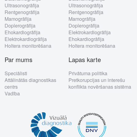
Ultrasonogrāfija
Ultrasonogrāfija
Rentgenogrāfija
Rentgenogrāfija
Mamogrāfija
Mamogrāfija
Doplerogrāfija
Doplerogrāfija
Ehokardiogrāfija
Elektrokardiogrāfija
Elektrokardiogrāfija
Ehokardiogrāfija
Holtera monitorēšana
Holtera monitorēšana
Par mums
Lapas karte
Speciālisti
Privātuma politika
Attālinātās diagnostikas
Pretkorupcijas un interešu
centrs
konflikta novēršanas sistēma
Vadība