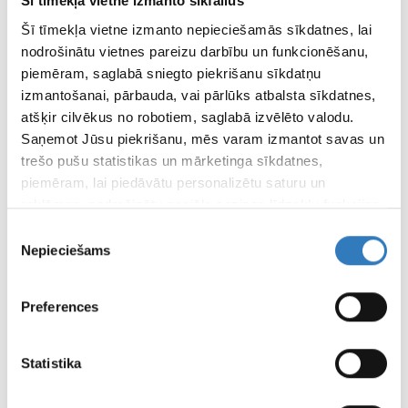
Šī tīmekļa vietne izmanto sīkfailus
Eur
Šī tīmekļa vietne izmanto nepieciešamās sīkdatnes, lai
nodrošinātu vietnes pareizu darbību un funkcionēšanu,
piemēram, saglabā sniegto piekrišanu sīkdatņu
SPECIĀLISTI
izmantošanai, pārbauda, vai pārlūks atbalsta sīkdatnes,
SIA “Vizuālā diagnostika” speciālisti
atšķir cilvēkus no robotiem, saglabā izvēlēto valodu.
Saņemot Jūsu piekrišanu, mēs varam izmantot savas un
APDROŠINĀTĀJI
trešo pušu statistikas un mārketinga sīkdatnes,
Apskati apdrošinātājus šeit
piemēram, lai piedāvātu personalizētu saturu un
reklāmas, nodrošinātu sociālo saziņas līdzekļu funkcijas,
analizētu mūsu datplūsmu un apmeklētāju uzskaiti.
ATTĀLINĀTĀS DIAGNOSTIKAS CENTRS
Piekrišanas
Informāciju par to, kā Jūs izmantojat mūsu vietni, mēs
Nepieciešams
izvēle
varam kopīgot ar saviem sociālās saziņas līdzekļu,
FILIĀĻU DARBA LAIKI
reklamēšanas un analīzes partneriem, kuri to var
Preferences
apvienot ar citu informāciju, ko viņiem sniedzat vai ko
viņi apkopo, kad lietojat viņu pakalpojumus.
LAPAS
Statistika
LIETOŠANAS
NOTEIKUMI