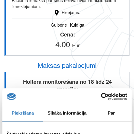
Pacienta iemaksa par sirds neinvazīviem funkcionāliem
izmeklējumiem.
Pieejams
Gulbene
Kuldīga
Cena
4.00
Eur
Maksas pakalpojumi
Holtera monitorēšana no 18 līdz 24
stundām
Pieejams
Piekrišana
Sīkāka informācija
Par
Gulbene
Kuldīga
Cena
40.00