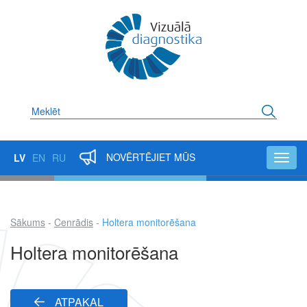
Pārlekt
uz
galveno
saturu
Meklēt
NOVĒRTĒJIET MŪS
LV
EN
RU
Toggl
navig
Sākums
Cenrādis
Holtera monitorēšana
Atpakaļceļš
Holtera monitorēšana
ATPAKAĻ