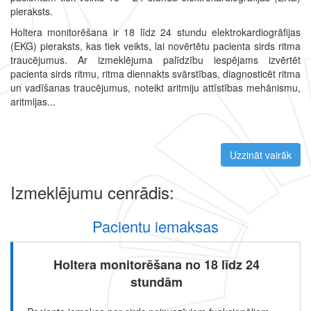
pieraksts.
Holtera monitorēšana ir 18 līdz 24 stundu elektrokardiogrāfijas
(EKG) pieraksts, kas tiek veikts, lai novērtētu pacienta sirds ritma
traucējumus. Ar izmeklējuma palīdzību iespējams izvērtēt
pacienta sirds ritmu, ritma diennakts svārstības, diagnosticēt ritma
un vadīšanas traucējumus, noteikt aritmiju attīstības mehānismu,
aritmijas...
Uzzināt vairāk
par 
Izmeklējumu cenrādis:
Pacientu iemaksas
Holtera monitorēšana no 18 līdz 24
stundām