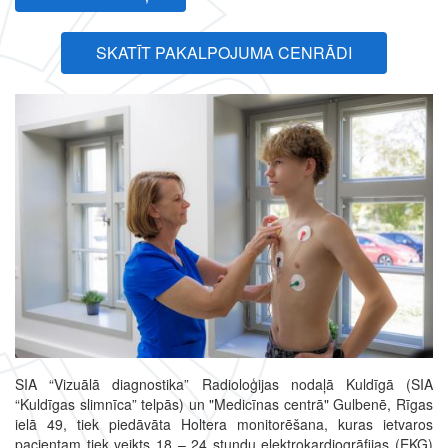
SKATĪT PAKALPOJUMA CENRĀDI
SIA “Vizuālā diagnostika” Radioloģijas nodaļā Kuldīgā (SIA
“Kuldīgas slimnīca” telpās) un "Medicīnas centrā" Gulbenē, Rīgas
ielā 49, tiek piedāvāta Holtera monitorēšana, kuras ietvaros
pacientam tiek veikts 18 – 24 stundu elektrokardiogrāfijas (EKG)