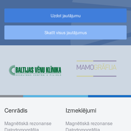
Uzdot jautājumu
Skatīt visus jautājumus
Cenrādis
Izmeklējumi
Footer
Magnētiskā rezonanse
Magnētiskā rezonanse
menu
Datortomogrāfija
Datortomogrāfija