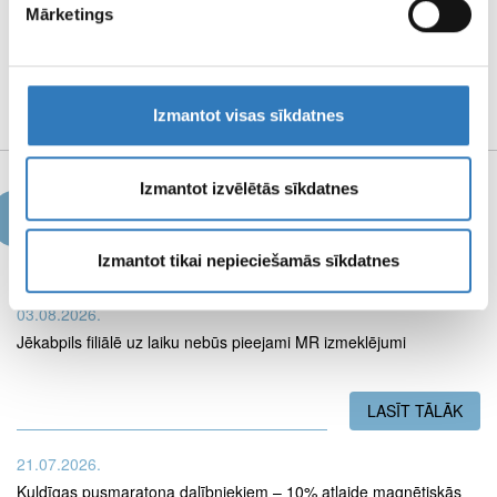
Mārketings
REKVIZĪTI UN
MEDIJU MATERIĀLI
Izmantot visas sīkdatnes
Izmantot izvēlētās sīkdatnes
Jaunumi
Izmantot tikai nepieciešamās sīkdatnes
03.08.2026.
Jēkabpils filiālē uz laiku nebūs pieejami MR izmeklējumi
LASĪT TĀLĀK
PAR
21.07.2026.
Kuldīgas pusmaratona dalībniekiem – 10% atlaide magnētiskās