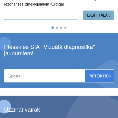
rezonanses izmeklējumiem Kuldīgā!
LASĪT TĀLĀK
PAR
Piesakies SIA ''Vizuālā diagnostika''
jaunumiem!
E-
pasts
Uzzināt vairāk