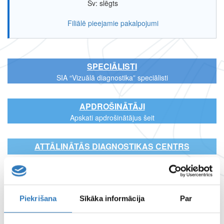
Sv: slēgts
Filiālē pieejamie pakalpojumi
SPECIĀLISTI
SIA “Vizuālā diagnostika” speciālisti
APDROŠINĀTĀJI
Apskati apdrošinātājus šeit
ATTĀLINĀTĀS DIAGNOSTIKAS CENTRS
FILIĀĻU DARBA LAIKI
Piekrišana
Sīkāka informācija
Par
LAPAS
LIETOŠANAS