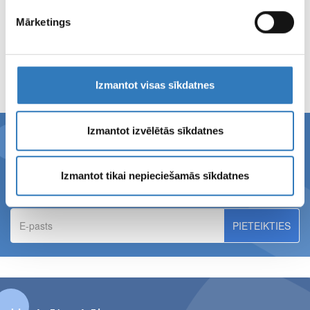
21.07.2026.
Kuldīgas pusmaratona dalībniekiem – 10% atlaide magnētiskās
Mārketings
rezonanses izmeklējumiem Kuldīgā!
LASĪT TĀLĀK
PAR
Izmantot visas sīkdatnes
Izmantot izvēlētās sīkdatnes
Piesakies SIA ''Vizuālā diagnostika''
jaunumiem!
Izmantot tikai nepieciešamās sīkdatnes
E-
pasts