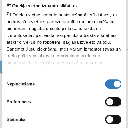
NOTEIKUMI
Šī tīmekļa vietne izmanto sīkfailus
Šī tīmekļa vietne izmanto nepieciešamās sīkdatnes, lai
nodrošinātu vietnes pareizu darbību un funkcionēšanu,
REKVIZĪTI UN
piemēram, saglabā sniegto piekrišanu sīkdatņu
MEDIJU MATERIĀLI
izmantošanai, pārbauda, vai pārlūks atbalsta sīkdatnes,
atšķir cilvēkus no robotiem, saglabā izvēlēto valodu.
Saņemot Jūsu piekrišanu, mēs varam izmantot savas un
trešo pušu statistikas un mārketinga sīkdatnes,
piemēram, lai piedāvātu personalizētu saturu un
Jaunumi
reklāmas, nodrošinātu sociālo saziņas līdzekļu funkcijas,
analizētu mūsu datplūsmu un apmeklētāju uzskaiti.
Piekrišanas
Informāciju par to, kā Jūs izmantojat mūsu vietni, mēs
Nepieciešams
izvēle
varam kopīgot ar saviem sociālās saziņas līdzekļu,
03.08.2026.
reklamēšanas un analīzes partneriem, kuri to var
Jēkabpils filiālē uz laiku nebūs pieejami MR izmeklējumi
Preferences
apvienot ar citu informāciju, ko viņiem sniedzat vai ko
viņi apkopo, kad lietojat viņu pakalpojumus.
LASĪT TĀLĀK
PAR
Statistika