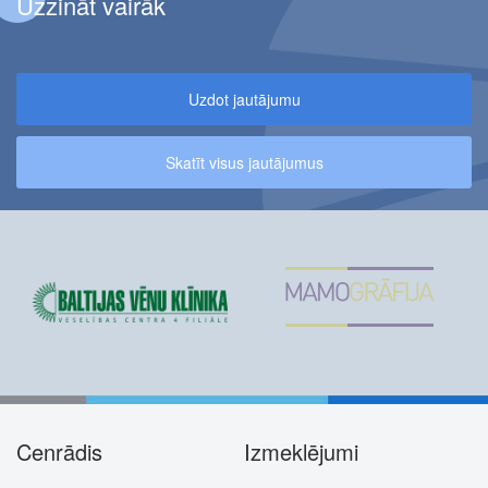
Uzzināt vairāk
Uzdot jautājumu
Skatīt visus jautājumus
Cenrādis
Izmeklējumi
Footer