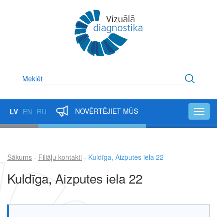
Pārlekt
uz
galveno
saturu
Meklēt
NOVĒRTĒJIET MŪS
LV
EN
RU
Toggl
navig
Sākums
Filiāļu kontakti
Kuldīga, Aizputes iela 22
Atpakaļceļš
Kuldīga, Aizputes iela 22