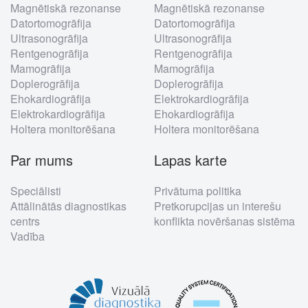
Magnētiskā rezonanse
Magnētiskā rezonanse
menu
Datortomogrāfija
Datortomogrāfija
Ultrasonogrāfija
Ultrasonogrāfija
Rentgenogrāfija
Rentgenogrāfija
Mamogrāfija
Mamogrāfija
Doplerogrāfija
Doplerogrāfija
Ehokardiogrāfija
Elektrokardiogrāfija
Elektrokardiogrāfija
Ehokardiogrāfija
Holtera monitorēšana
Holtera monitorēšana
Par mums
Lapas karte
Speciālisti
Privātuma politika
Attālinātās diagnostikas
Pretkorupcijas un interešu
centrs
konflikta novēršanas sistēma
Vadība