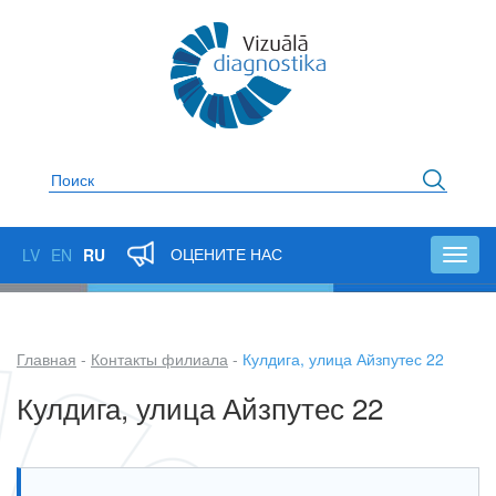
Перейти
к
основному
содержанию
Поиск
ОЦЕНИТЕ НАС
LV
EN
RU
Toggl
navig
Главная
Контакты филиала
Кулдига, улица Айзпутес 22
Строка
Кулдига, улица Айзпутес 22
навигации