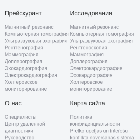
Прейскурант
Исследования
Footer
Магнитный резонанс
Магнитный резонанс
menu
Компьютерная томография
Компьютерная томография
Ультразвуковая эхография
Ультразвуковая эхография
Рентгенография
Рентгеноскопия
Маммография
Маммография
Доплерография
Доплерография
Эхокардиография
Электрокардиография
Электрокардиография
Эхокардиография
Холтеровское
Холтеровское
мониторирование
мониторирование
О нас
Карта сайта
Cпециалисты
Политика
Центр удаленной
конфиденциальности
диагностики
Pretkorupcijas un interešu
Руководство
konflikta novēršanas sistēma