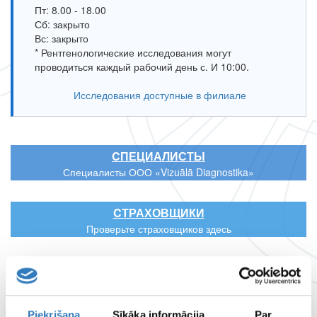
Пт: 8.00 - 18.00
Сб: закрыто
Вс: закрыто
* Рентгенологические исследования могут
проводиться каждый рабочий день с. И 10:00.
Исследования доступные в филиале
CПЕЦИАЛИСТЫ
Специалисты ООО «Vizuālā Diagnostika»
CТРАХОВЩИКИ
Проверьте страховщиков здесь
ЦЕНТР УДАЛЕННОЙ ДИАГНОСТИКИ
РАБОЧЕЕ ВРЕМЯ ФИЛИАЛОВ
Piekrišana
Sīkāka informācija
Par