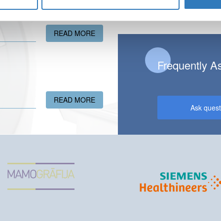
READ MORE
ABOUT GIVE THE GIFT OF HEALTH!
Frequently A
READ MORE
ABOUT A NEW ULTRASONOGRAPHY FA
Ask quest