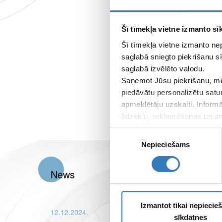
Šī tīmekļa vietne izmanto sīk
Šī tīmekļa vietne izmanto ne
saglabā sniegto piekrišanu sī
saglabā izvēlēto valodu.
Saņemot Jūsu piekrišanu, mē
piedāvātu personalizētu satu
apmeklētāju uzskaiti. Inform
līdzekļu, reklamēšanas un ana
apkopo, kad lietojat viņu pa
Piekrišanas
Nepieciešams
izvēle
News
Izmantot tikai nepieci
12.12.2024.
sīkdatnes