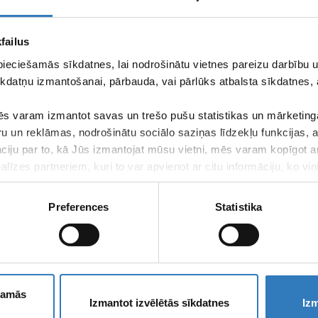
failus
pieciešamās sīkdatnes, lai nodrošinātu vietnes pareizu darbību
kdatņu izmantošanai, pārbauda, vai pārlūks atbalsta sīkdatnes, 
s varam izmantot savas un trešo pušu statistikas un mārketinga
ru un reklāmas, nodrošinātu sociālo saziņas līdzekļu funkcijas,
āciju par to, kā Jūs izmantojat mūsu vietni, mēs varam kopīgot 
līzes partneriem, kuri to var apvienot ar citu informāciju, ko viņ
kalpojumus.
Preferences
Statistika
Apply for ne
ešamās
E-
Izmantot izvēlētās sīkdatnes
Izm
mail