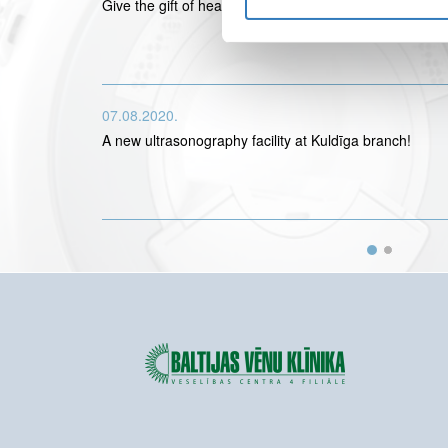
Give the gift of health!
07.08.2020.
A new ultrasonography facility at Kuldīga branch!