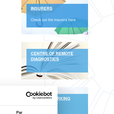
INSURERS
Check out the insurers here
CENTRE OF REMOTE
DIAGNOSTICS
BRANCH WORKING
HOURS
Par