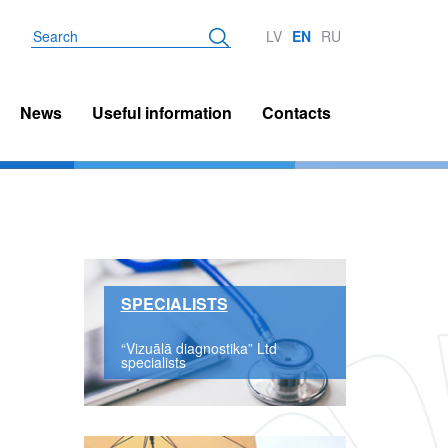
Search
LV
EN
RU
News
Useful information
Contacts
SPECIALISTS
“Vizuālā diagnostika” Ltd
specialists