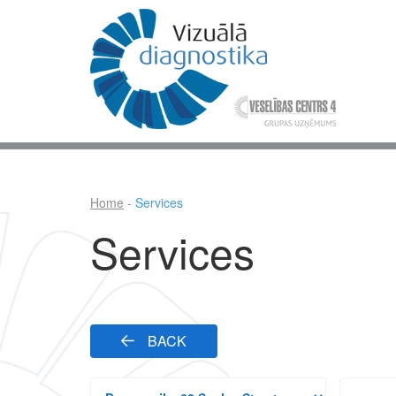
Skip
to
main
content
Mai
nav
Home
Services
Breadcrumb
Services
BACK
All
Search