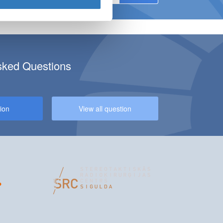
sked Questions
CILITY AT KULDĪGA BRANCH!
ion
View all question