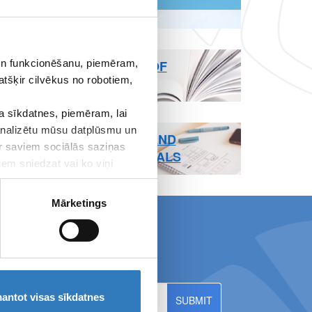
 un funkcionēšanu, piemēram,
PAGE TERMS OF
atšķir cilvēkus no robotiem,
USE
 sīkdatnes, piemēram, lai
 analizētu mūsu datplūsmu un
PROPERTIES AND
ar saviem sociālās saziņas
MEDIA MATERIALS
iem sniedzat vai ko viņi
Mārketings
ws!
antot visas sīkdatnes