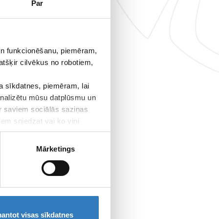
 fonds
Par
rošību,
r
ā.
 un funkcionēšanu, piemēram,
2.2.
atšķir cilvēkus no robotiem,
ācijas
.
 sīkdatnes, piemēram, lai
 analizētu mūsu datplūsmu un
ar saviem sociālās saziņas
iem sniedzat vai ko viņi
Mārketings
antot visas sīkdatnes