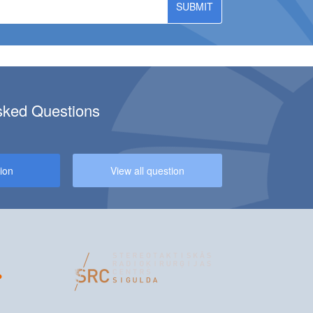
sked Questions
CILITY AT KULDĪGA BRANCH!
ion
View all question