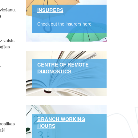
eviešanu.
INSURERS
s
Check out the insurers here
z valsts
ģijas
CENTRE OF REMOTE
.
DIAGNOSTICS
BRANCH WORKING
nostikas
HOURS
aši