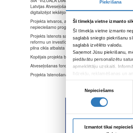
SIA “VIZUĀLĀ DIAGNOSTIKA” ir īstenojusi projektu “Atb
Piekrišana
Latvijas Atveseļošanas un noturības mehānisma plāna 
digitalizējot iekšējos procesus.
Projekta ietvaros, ar Latvijas Investīciju un attīstības
Šī tīmekļa vietne izmanto sīk
nepieciešamo programmatūru, kas nodrošina uzlabotu 
Šī tīmekļa vietne izmanto ne
Projekts īstenots saskaņā ar Latvijas Atveseļošanas u
saglabā sniegto piekrišanu sī
reformu un investīciju virziena “Uzņēmumu digitālā tra
saglabā izvēlēto valodu.
pilna cikla atbalsta izveide ar reģionālo tvērumu” 2.2.1.
Saņemot Jūsu piekrišanu, mē
Kopējais projekta budžets: 65 000.00 EUR bez PVN
piedāvātu personalizētu satu
Atveseļošanas fonda finansējums: 19 500.00 EUR be
apmeklētāju uzskaiti. Inform
līdzekļu, reklamēšanas un ana
Projekta īstenošanas periods: 02/2025–08/2025
apkopo, kad lietojat viņu pa
Piekrišanas
Nepieciešams
izvēle
Izmantot tikai nepieci