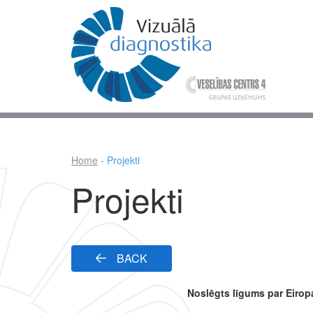
Skip
to
main
content
Mai
nav
Home
Projekti
Breadcrumb
Projekti
BACK
Noslēgts līgums par Eirop