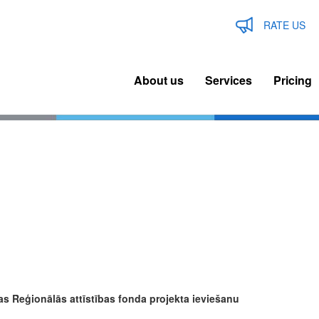
RATE US
About us
Services
Pricing
n
igation
as Reģionālās attīstības fonda projekta ieviešanu