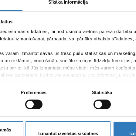
alsts procesu digitalizācijai komercdarbībā”, ko finansē Atveseļošanas
Sīkāka informācija
ietvaros. Projekta mērķis bija uzlabot uzņēmuma datu pārvaldību un d
 aģentūras (LIAA) atbalstu, uzņēmums ir iegādājies un uzstādījis serveri a
failus
datu uzglabāšanu, drošību un efektīvāku informācijas apriti uzņēmum
pieciešamās sīkdatnes, lai nodrošinātu vietnes pareizu darbību
n noturības mehānisma plāna 2. komponentes “Digitālā transformācija” 
kdatņu izmantošanai, pārbauda, vai pārlūks atbalsta sīkdatnes, 
nsformācija un inovācijas” 2.2.1.r. “Uzņēmējdarbības digitālās transform
2.i. investīcijas “Atbalsts procesu digitalizācijai komercdarbībā” ietvaros
s varam izmantot savas un trešo pušu statistikas un mārketinga
ru un reklāmas, nodrošinātu sociālo saziņas līdzekļu funkcijas,
z PVN
āciju par to, kā Jūs izmantojat mūsu vietni, mēs varam kopīgot 
līzes partneriem, kuri to var apvienot ar citu informāciju, ko viņ
kalpojumus.
Preferences
Statistika
ešamās
Izmantot izvēlētās sīkdatnes
Izm