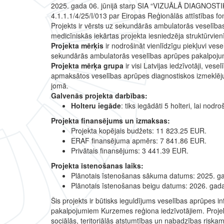
2025. gada 06. jūnijā starp SIA “VIZUĀLĀ DIAGNOSTIKA
4.1.1.1/4/25/I/013 par Eiropas Reģionālās attīstības 
Projekts ir vērsts uz sekundārās ambulatorās veselīb
medicīniskās iekārtas projekta iesniedzēja struktūrvien
Projekta mērķis
ir nodrošināt vienlīdzīgu piekļuvi ves
sekundārās ambulatorās veselības aprūpes pakalpojumu
Projekta mērķa grupa
ir visi Latvijas iedzīvotāji, ve
apmaksātos veselības aprūpes diagnostiskos izmeklēj
jomā.
Galvenās projekta darbības:
Holteru iegāde
: tiks iegādāti 5 holteri, lai no
Projekta finansējums un izmaksas:
Projekta kopējais budžets: 11 823.25 EUR.
ERAF finansējuma apmērs: 7 841.86 EUR.
Privātais finansējums: 3 441.39 EUR.
Projekta īstenošanas laiks:
Plānotais īstenošanas sākuma datums: 2025. gad
Plānotais īstenošanas beigu datums: 2026. gada 
Šis projekts ir būtisks ieguldījums veselības aprūpes inf
pakalpojumiem Kurzemes reģiona iedzīvotājiem. Projek
sociālās, teritoriālās atstumtības un nabadzības riskam