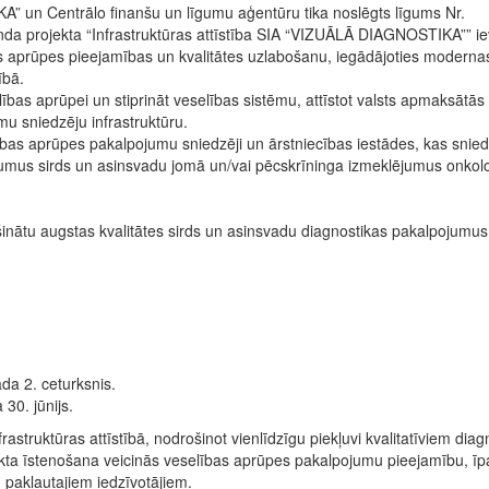
” un Centrālo finanšu un līgumu aģentūru tika noslēgts līgums Nr.
fonda projekta “Infrastruktūras attīstība SIA “VIZUĀLĀ DIAGNOSTIKA”” i
as aprūpes pieejamības un kvalitātes uzlabošanu, iegādājoties moderna
ībā.
elības aprūpei un stiprināt veselības sistēmu, attīstot valsts apmaksātās
 sniedzēju infrastruktūru.
selības aprūpes pakalpojumu sniedzēji un ārstniecības iestādes, kas snied
umus sirds un asinsvadu jomā un/vai pēcskrīninga izmeklējumus onkolo
drošinātu augstas kvalitātes sirds un asinsvadu diagnostikas pakalpojumus
a 2. ceturksnis.
30. jūnijs.
rastruktūras attīstībā, nodrošinot vienlīdzīgu piekļuvi kvalitatīviem diag
ta īstenošana veicinās veselības aprūpes pakalpojumu pieejamību, īp
 pakļautajiem iedzīvotājiem.