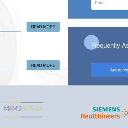
mail
READ MORE
ABOUT GIVE THE GIFT OF HEALTH!
Frequently A
READ MORE
ABOUT A NEW ULTRASONOGRAPHY FA
Ask quest