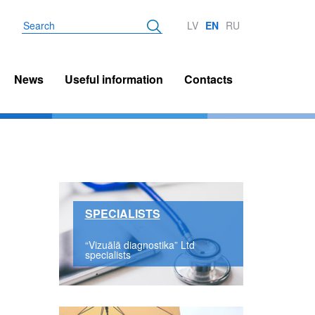
Search
LV
EN
RU
News
Useful information
Contacts
SPECIALISTS
“Vizuālā diagnostika” Ltd
specialists