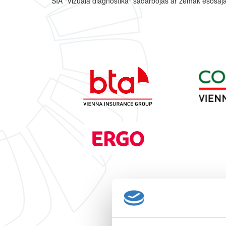
SIA "Vizuālā diagnostika" sadarbojas ar zemāk esoš