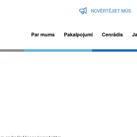
NOVĒRTĒJIET MŪS
Par mums
Pakalpojumi
Cenrādis
J
n
igation