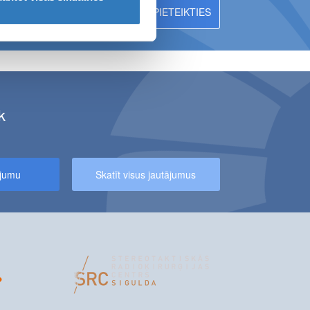
EBŪS PIEEJAMI MR IZMEKLĒJUMI
k
NIEKIEM – 10% ATLAIDE MAGNĒTISKĀS REZONANSES IZMEKLĒJU
ājumu
Skatīt visus jautājumus