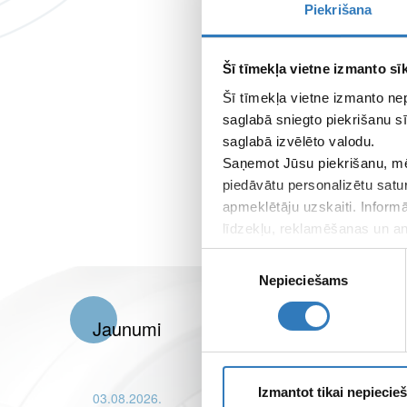
Piekrišana
Šī tīmekļa vietne izmanto sīk
Šī tīmekļa vietne izmanto ne
saglabā sniegto piekrišanu sī
saglabā izvēlēto valodu.
Saņemot Jūsu piekrišanu, mē
piedāvātu personalizētu satu
apmeklētāju uzskaiti. Inform
līdzekļu, reklamēšanas un ana
apkopo, kad lietojat viņu pa
Piekrišanas
Nepieciešams
izvēle
Jaunumi
Izmantot tikai nepieci
03.08.2026.