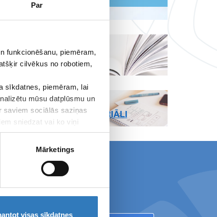
Par
LAPAS
 un funkcionēšanu, piemēram,
LIETOŠANAS
atšķir cilvēkus no robotiem,
NOTEIKUMI
 sīkdatnes, piemēram, lai
 analizētu mūsu datplūsmu un
REKVIZĪTI UN
ar saviem sociālās saziņas
MEDIJU MATERIĀLI
iem sniedzat vai ko viņi
Mārketings
 ''Vizuālā diagnostika''
antot visas sīkdatnes