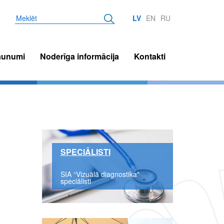
Meklēt
LV
EN
RU
aunumi
Noderīga informācija
Kontakti
SPECIĀLISTI
SIA “Vizuālā diagnostika”
speciālisti