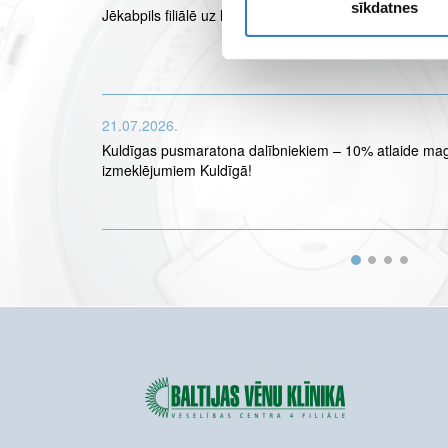
sīkdatnes
Jēkabpils filiālē uz laiku nebūs pieejami MR izmeklējum
21.07.2026.
Kuldīgas pusmaratona dalībniekiem – 10% atlaide ma
izmeklējumiem Kuldīgā!