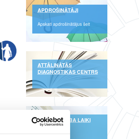
APDROŠINĀTĀJI
Apskati apdrošinātājus šeit
ATTĀLINĀTĀS
DIAGNOSTIKAS CENTRS
FILIĀĻU DARBA LAIKI