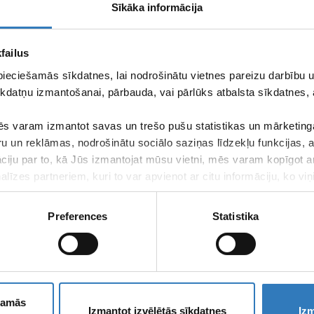
Sīkāka informācija
failus
pieciešamās sīkdatnes, lai nodrošinātu vietnes pareizu darbību
kdatņu izmantošanai, pārbauda, vai pārlūks atbalsta sīkdatnes, 
s varam izmantot savas un trešo pušu statistikas un mārketinga
ru un reklāmas, nodrošinātu sociālo saziņas līdzekļu funkcijas,
āciju par to, kā Jūs izmantojat mūsu vietni, mēs varam kopīgot 
līzes partneriem, kuri to var apvienot ar citu informāciju, ko viņ
kalpojumus.
Preferences
Statistika
Piesakies SIA
jaunumiem!
ešamās
Izmantot izvēlētās sīkdatnes
Izm