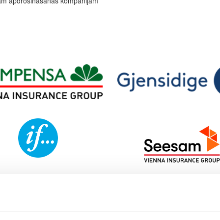
ajām apdrošināšanas kompānijām