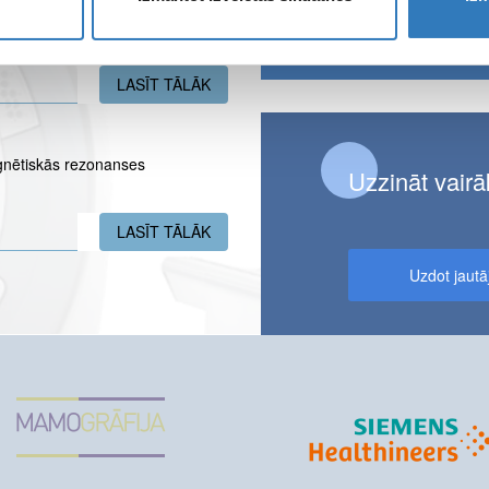
E-
i
pasts
LASĪT TĀLĀK
PAR JĒKABPILS FILIĀLĒ UZ LAIKU N
gnētiskās rezonanses
Uzzināt vairā
LASĪT TĀLĀK
PAR KULDĪGAS PUSMARATONA DALĪB
Uzdot jaut