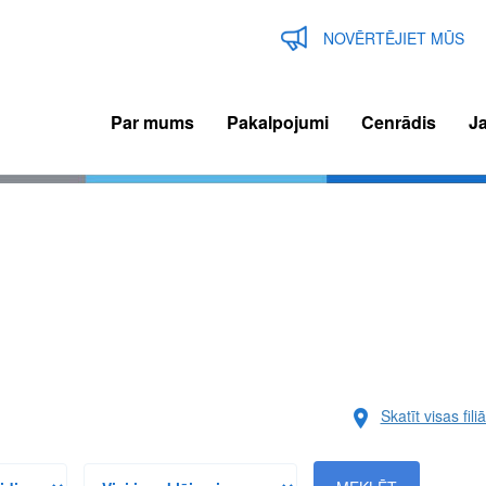
NOVĒRTĒJIET MŪS
Par mums
Pakalpojumi
Cenrādis
J
n
igation
Skatīt visas fili
Visi