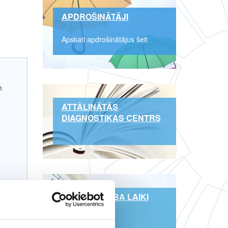
APDROŠINĀTĀJI
Apskati apdrošinātājus šeit
m
ATTĀLINĀTĀS
DIAGNOSTIKAS CENTRS
FILIĀĻU DARBA LAIKI
pojumi