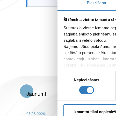
Piekrišana
Šī tīmekļa vietne izmanto sīk
Šī tīmekļa vietne izmanto ne
saglabā sniegto piekrišanu sī
saglabā izvēlēto valodu.
Saņemot Jūsu piekrišanu, mē
piedāvātu personalizētu satu
apmeklētāju uzskaiti. Inform
līdzekļu, reklamēšanas un ana
apkopo, kad lietojat viņu pa
Piekrišanas
Nepieciešams
izvēle
Jaunumi
Izmantot tikai nepieci
03.08.2026.