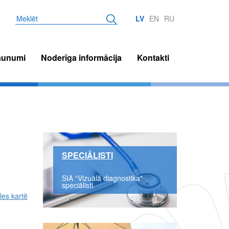
Meklēt
LV
EN
RU
aunumi
Noderīga informācija
Kontakti
SPECIĀLISTI
SIA “Vizuālā diagnostika”
speciālisti
āles kartē