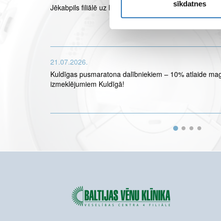
sīkdatnes
Jēkabpils filiālē uz laiku nebūs pieejami MR izmeklējum
21.07.2026.
Kuldīgas pusmaratona dalībniekiem – 10% atlaide ma
izmeklējumiem Kuldīgā!