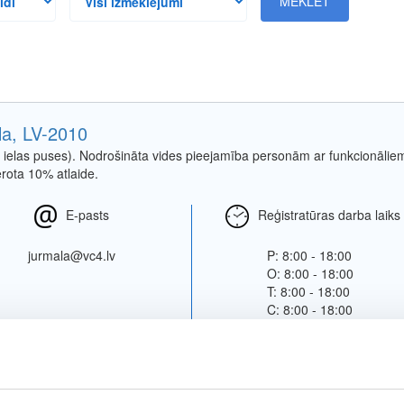
izmeklējumi
la, LV-2010
as ielas puses). Nodrošināta vides pieejamība personām ar funkcionālie
ērota 10% atlaide.
E-pasts
Reģistratūras darba laiks
jurmala@vc4.lv
P: 8:00 - 18:00
O: 8:00 - 18:00
T: 8:00 - 18:00
C: 8:00 - 18:00
Pk: 8:00 - 18:00
S: slēgts
Sv: slēgts
Filiālē pieejamie pakal