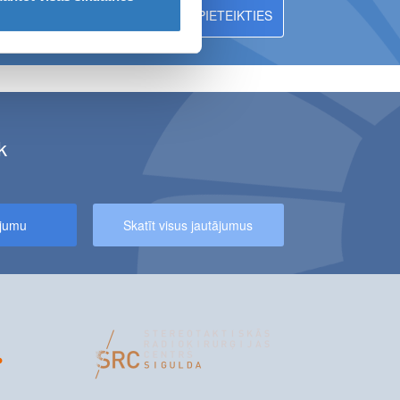
EBŪS PIEEJAMI MR IZMEKLĒJUMI
k
NIEKIEM – 10% ATLAIDE MAGNĒTISKĀS REZONANSES IZMEKLĒJU
ājumu
Skatīt visus jautājumus