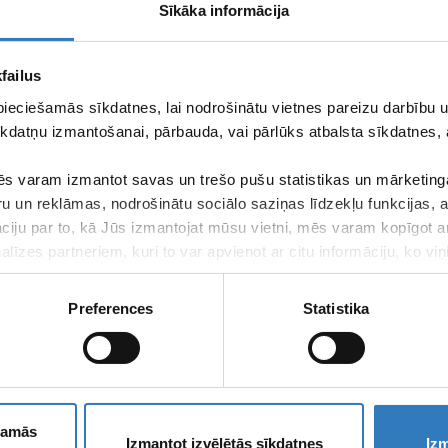
Sīkāka informācija
failus
pieciešamās sīkdatnes, lai nodrošinātu vietnes pareizu darbību
kdatņu izmantošanai, pārbauda, vai pārlūks atbalsta sīkdatnes, 
s varam izmantot savas un trešo pušu statistikas un mārketinga
ru un reklāmas, nodrošinātu sociālo saziņas līdzekļu funkcijas,
āciju par to, kā Jūs izmantojat mūsu vietni, mēs varam kopīgot 
līzes partneriem, kuri to var apvienot ar citu informāciju, ko viņ
kalpojumus.
Preferences
Statistika
Piesakies SIA
jaunumiem!
ešamās
Izmantot izvēlētās sīkdatnes
Izm