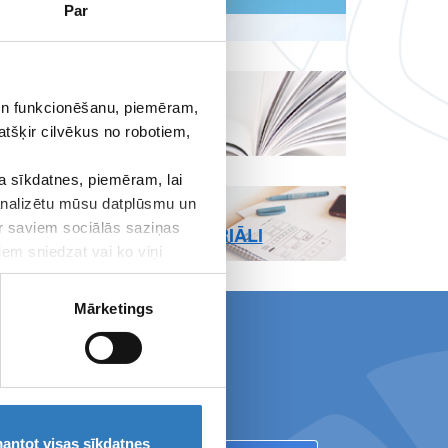
Par
LAPAS
 un funkcionēšanu, piemēram,
LIETOŠANAS
atšķir cilvēkus no robotiem,
NOTEIKUMI
 sīkdatnes, piemēram, lai
 analizētu mūsu datplūsmu un
REKVIZĪTI UN
ar saviem sociālās saziņas
MEDIJU MATERIĀLI
iem sniedzat vai ko viņi
Mārketings
 ''Vizuālā diagnostika''
antot visas sīkdatnes