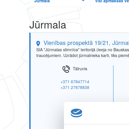
pilsētas
apmaksas
veidi
Jūrmala
Filiāles
enkurs
Vienības prospektā 19/21, Jūrma
SIA "Jūrmalas slimnīca" teritorijā (ieeja no Bausk
traucējumiem. Uzrādot jūrmalnieka karti, tiks piem
Tālrunis
+371 67847714
+371 27878838