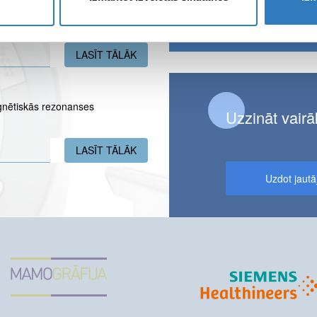
E-
i
pasts
LASĪT TĀLĀK
PAR JĒKABPILS FILIĀLĒ UZ LAIKU N
gnētiskās rezonanses
Uzzināt vairā
LASĪT TĀLĀK
PAR KULDĪGAS PUSMARATONA DALĪB
Uzdot jaut