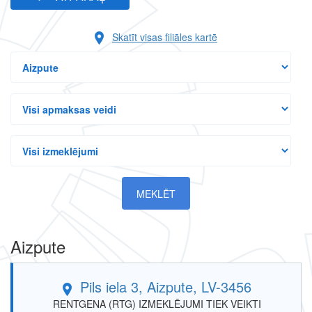
Skatīt visas filiāles kartē
Visas
pilsētas
Visi
apmaksas
veidi
Visi
izmeklējumi
Aizpute
Filiāles
enkurs
Pils iela 3, Aizpute, LV-3456
RENTGENA (RTG) IZMEKLĒJUMI TIEK VEIKTI