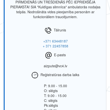
PIRMDIENĀS UN TREŠDIENĀS PĒC IEPRIEKŠĒJA
PIERAKSTA! SIA "Kuldīgas slimnīca" ambulatorās nodaļas
telpās. Nodrošināta vides pieejamība personām ar
funkcionāliem traucējumiem.
Tālrunis
+371 63448187
+ 371 22457858
E-pasts
aizpute@vc4.lv
Reģistratūras darba laiks
P: 9.00 - 15.00
O: slēgts
T: 9.00 - 15.00
C: slēgts
Pk:slēgts