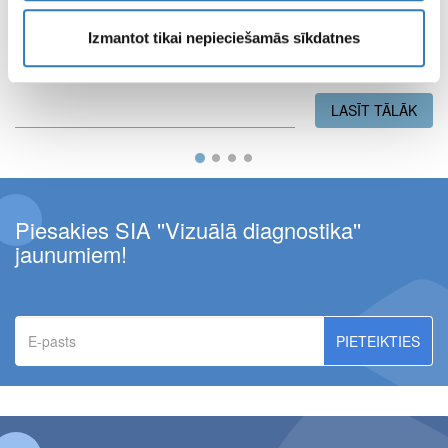
21.07.2026.
Izmantot tikai nepieciešamās sīkdatnes
Kuldīgas pusmaratona dalībniekiem – 10% atlaide magnētiskās
rezonanses izmeklējumiem Kuldīgā!
LASĪT TĀLĀK
PAR
Piesakies SIA ''Vizuālā diagnostika''
jaunumiem!
E-
pasts