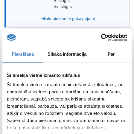
S: slēgts
Sv: slēgts
Filiālē pieejamie pakalpojumi
SPECIĀLISTI
SIA “Vizuālā diagnostika” speciālisti
Piekrišana
Sīkāka informācija
Par
APDROŠINĀTĀJI
Apskati apdrošinātājus šeit
Šī tīmekļa vietne izmanto sīkfailus
Šī tīmekļa vietne izmanto nepieciešamās sīkdatnes, lai
ATTĀLINĀTĀS DIAGNOSTIKAS CENTRS
nodrošinātu vietnes pareizu darbību un funkcionēšanu,
piemēram, saglabā sniegto piekrišanu sīkdatņu
izmantošanai, pārbauda, vai pārlūks atbalsta sīkdatnes,
FILIĀĻU DARBA LAIKI
atšķir cilvēkus no robotiem, saglabā izvēlēto valodu.
Saņemot Jūsu piekrišanu, mēs varam izmantot savas un
trešo pušu statistikas un mārketinga sīkdatnes,
LAPAS