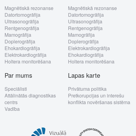
Footer
Magnētiskā rezonanse
Magnētiskā rezonanse
menu
Datortomogrāfija
Datortomogrāfija
Ultrasonogrāfija
Ultrasonogrāfija
Rentgenogrāfija
Rentgenogrāfija
Mamogrāfija
Mamogrāfija
Doplerogrāfija
Doplerogrāfija
Ehokardiogrāfija
Elektrokardiogrāfija
Elektrokardiogrāfija
Ehokardiogrāfija
Holtera monitorēšana
Holtera monitorēšana
Par mums
Lapas karte
Speciālisti
Privātuma politika
Attālinātās diagnostikas
Pretkorupcijas un interešu
centrs
konflikta novēršanas sistēma
Vadība