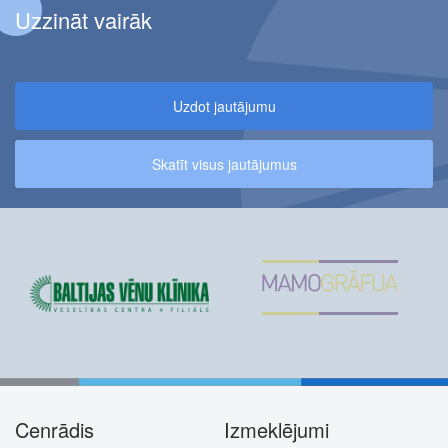
Uzzināt vairāk
Uzdot jautājumu
Skatīt visus jautājumus
Cenrādis
Izmeklējumi