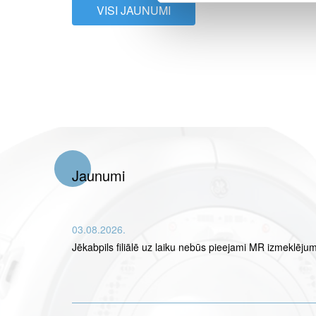
VISI JAUNUMI
Jaunumi
03.08.2026.
Jēkabpils filiālē uz laiku nebūs pieejami MR izmeklējum