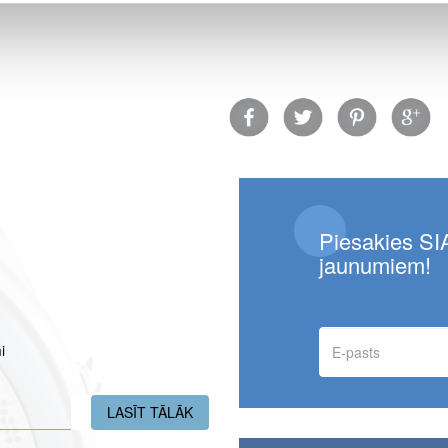
Facebook
Twitter
Pinterest
Google
Piesakies SIA
jaunumiem!
E-
i
pasts
LASĪT TĀLĀK
PAR JĒKABPILS FILIĀLĒ UZ LAIKU N