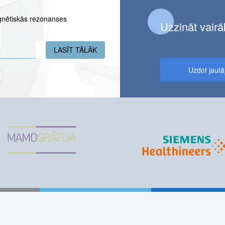
gnētiskās rezonanses
Uzzināt vairā
LASĪT TĀLĀK
PAR KULDĪGAS PUSMARATONA DALĪB
Uzdot jaut