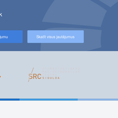
k
NIEKIEM – 10% ATLAIDE MAGNĒTISKĀS REZONANSES IZMEKLĒJU
ājumu
Skatīt visus jautājumus