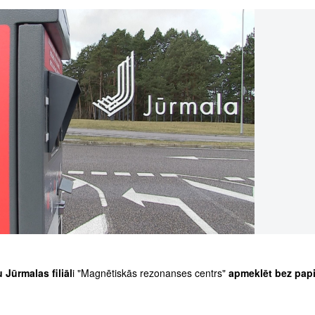
 Jūrmalas filiāl
i "Magnētiskās rezonanses centrs"
apmeklēt bez pap