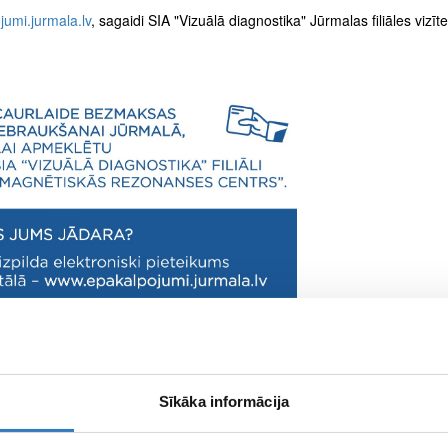
umi.jurmala.lv
, sagaidi SIA "Vizuālā diagnostika" Jūrmalas filiāles vizīt
Sīkāka informācija