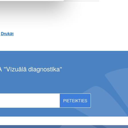
Drukāt
 ''Vizuālā diagnostika''
EBŪS PIEEJAMI MR IZMEKLĒJUMI