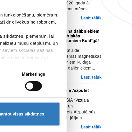
iekārtas nomaiņu no 2026. gada 3.
augusta uz aptuveni vienu mēnesi...
 un funkcionēšanu, piemēram,
Lasīt tālāk
par Jēkabpils f
atšķir cilvēkus no robotiem,
Kuldīgas pusmaratona dalībniekiem
– 10% atlaide magnētiskās
 sīkdatnes, piemēram, lai
rezonanses izmeklējumiem Kuldīgā!
 analizētu mūsu datplūsmu un
Kustība turpinās! 10% atlaide
ar saviem sociālās saziņas
muskuloskeletālās sistēmas magnētiskās
iem sniedzat vai ko viņi
rezonanses izmeklējumiem Kuldīgā
Kuldīgas pusmaratona dalībniekiem...
Mārketings
Lasīt tālāk
par Kuldīgas p
Jūlijā nestrādās filiāle Aizputē!
Vēlamies informēt, ka SIA "Vizuālā
diagnostika" Rentgena un
ultrasonogrāfijas kabinets Aizputē būs
antot visas sīkdatnes
slēgts no š.g. 1. līdz 31. jūlijam...
Lasīt tālāk
par Jūlijā nestr