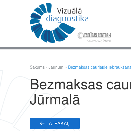
Pārlekt
uz
galveno
saturu
Mai
nav
Sākums
Jaunumi
Bezmaksas caurlaide iebraukšana
Atpakaļceļš
Bezmaksas caur
Jūrmalā
ATPAKAĻ