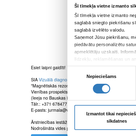
Šī tīmekļa vietne izmanto sīk
Šī tīmekļa vietne izmanto ne
saglabā sniegto piekrišanu sī
saglabā izvēlēto valodu.
Saņemot Jūsu piekrišanu, mē
piedāvātu personalizētu satu
apmeklētāju uzskaiti. Inform
līdzekļu, reklamēšanas un ana
apkopo, kad lietojat viņu pa
Esiet laipni gaidīti!
Piekrišanas
Nepieciešams
izvēle
SIA
Vizuālā diagnostika
filiāle
"Magnētiskās rezonanses centrs"
Vienības prospekts 19/21, Jūrmala
(Ieeja no Bauskas ielas puses)
Tālr.: +371 67847714, +371 27878838
E-pasts: jurmala@vc4.lv
Izmantot tikai nepieci
sīkdatnes
Ārstniecības iestāžu reģistra kods: 6202-00058
Nodrošināta vides pieejamība personām ar funkcionāl