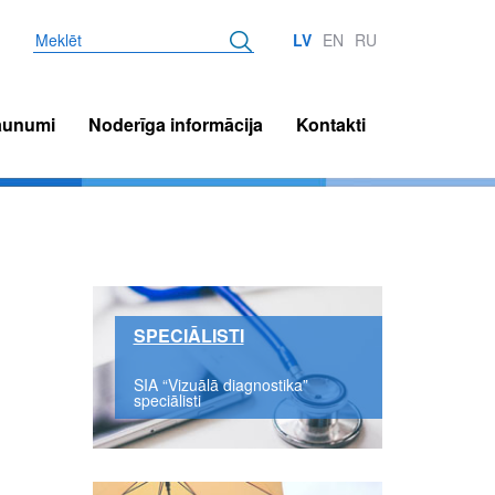
Meklēt
LV
EN
RU
aunumi
Noderīga informācija
Kontakti
SPECIĀLISTI
SIA “Vizuālā diagnostika”
speciālisti