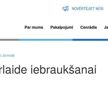
NOVĒRTĒJIET MŪS
Par mums
Pakalpojumi
Cenrādis
J
n
igation
i Jūrmalā
laide iebraukšanai