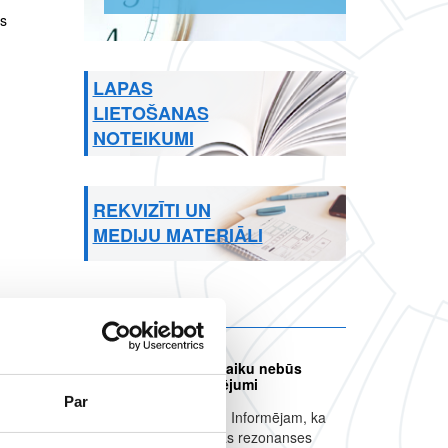
es
LAPAS
LIETOŠANAS
NOTEIKUMI
REKVIZĪTI UN
MEDIJU MATERIĀLI
Citi jaunumi
Jēkabpils filiālē uz laiku nebūs
pieejami MR izmeklējumi
Par
Informācija pacientiem Informējam, ka
saistībā ar magnētiskās rezonanses