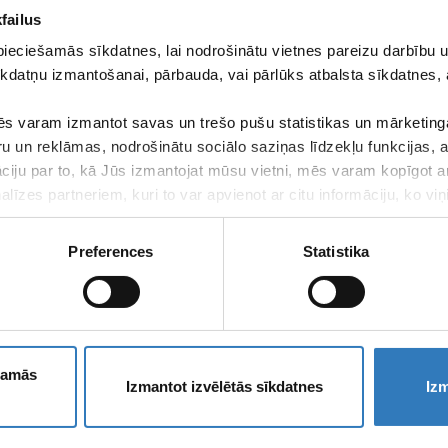
failus
pieciešamās sīkdatnes, lai nodrošinātu vietnes pareizu darbību
kdatņu izmantošanai, pārbauda, vai pārlūks atbalsta sīkdatnes, 
s varam izmantot savas un trešo pušu statistikas un mārketinga
ru un reklāmas, nodrošinātu sociālo saziņas līdzekļu funkcijas,
āciju par to, kā Jūs izmantojat mūsu vietni, mēs varam kopīgot 
līzes partneriem, kuri to var apvienot ar citu informāciju, ko viņ
kalpojumus.
Preferences
Statistika
ešamās
Izmantot izvēlētās sīkdatnes
Izm
iem traucējumiem.