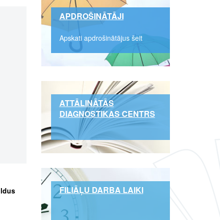
APDROŠINĀTĀJI
Apskati apdrošinātājus šeit
ATTĀLINĀTĀS
DIAGNOSTIKAS CENTRS
FILIĀĻU DARBA LAIKI
ildus