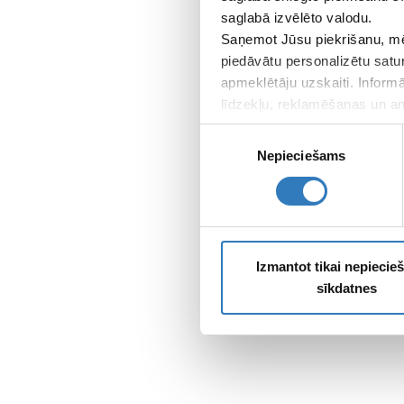
saglabā izvēlēto valodu.
Saņemot Jūsu piekrišanu, mē
piedāvātu personalizētu satu
apmeklētāju uzskaiti. Inform
līdzekļu, reklamēšanas un ana
apkopo, kad lietojat viņu pa
Piekrišanas
Nepieciešams
izvēle
Izmantot tikai nepieci
sīkdatnes