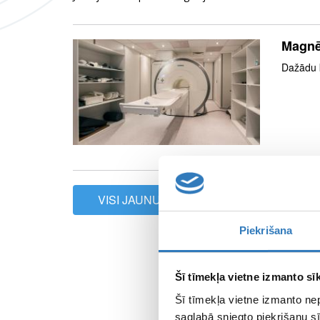
Magnē
Dažādu 
VISI JAUNUMI
Piekrišana
Šī tīmekļa vietne izmanto sīk
Šī tīmekļa vietne izmanto ne
saglabā sniegto piekrišanu sī