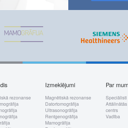
dis
Izmeklējumi
Par mu
ter
iskā rezonanse
Magnētiskā rezonanse
Speciālisti
nu
mogrāfija
Datortomogrāfija
Attālinātās
nogrāfija
Ultrasonogrāfija
centrs
ogrāfija
Rentgenogrāfija
Vadība
āfija
Mamogrāfija