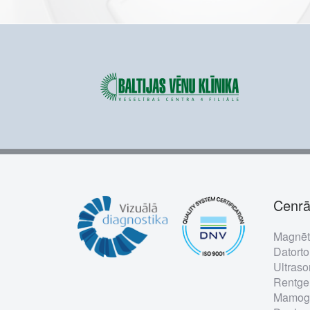
Cenrā
Foo
Magnēt
me
Datorto
Ultraso
Rentgen
Mamogr