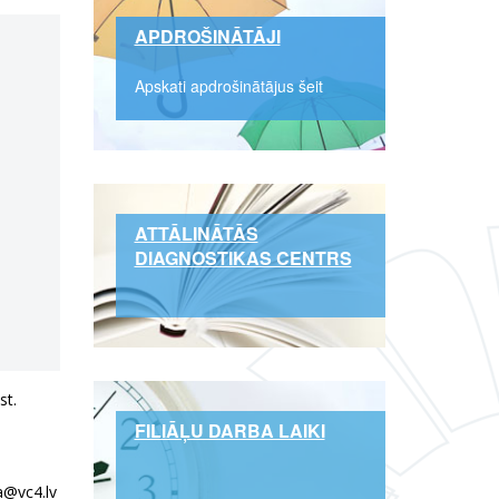
APDROŠINĀTĀJI
Apskati apdrošinātājus šeit
ATTĀLINĀTĀS
DIAGNOSTIKAS CENTRS
st.
FILIĀĻU DARBA LAIKI
la@vc4.lv