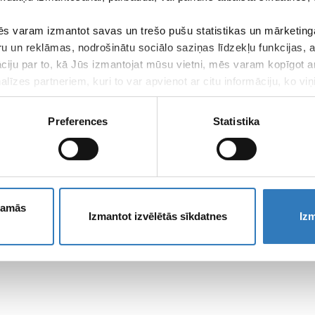
s varam izmantot savas un trešo pušu statistikas un mārketinga
ru un reklāmas, nodrošinātu sociālo saziņas līdzekļu funkcijas,
āciju par to, kā Jūs izmantojat mūsu vietni, mēs varam kopīgot 
līzes partneriem, kuri to var apvienot ar citu informāciju, ko viņ
kalpojumus.
Preferences
Statistika
ešamās
Izmantot izvēlētās sīkdatnes
Izm