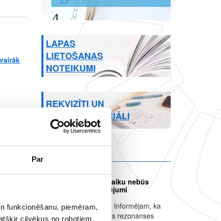
LAPAS
LIETOŠANAS
vairāk
par Magnētiskā rezonanse
NOTEIKUMI
REKVIZĪTI UN
MEDIJU MATERIĀLI
Citi jaunumi
Par
Jēkabpils filiālē uz laiku nebūs
Drukāt
pieejami MR izmeklējumi
Informācija pacientiem Informējam, ka
 un funkcionēšanu, piemēram,
saistībā ar magnētiskās rezonanses
atšķir cilvēkus no robotiem,