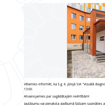
Vēlamies informēt, ka š.g. 6. jūnijā SIA "Vizuālā diagn
13:00.
Atvainojamies par sagādātajām neērtībām!
Jautājumu vai pieraksta gadījumā lūdzam sazināties ar f