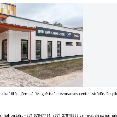
ostika" filiāle Jūrmalā "Magnētiskās rezonanses centrs" strādās līdz plk
67847714, +371 27878838
iliāli pa tālr.: +371
vai rakstiski uz jurma