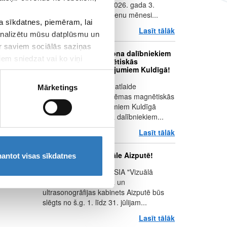
iekārtas nomaiņu no 2026. gada 3.
augusta uz aptuveni vienu mēnesi...
 sīkdatnes, piemēram, lai
Lasīt tālāk
par Jēkabpils f
 analizētu mūsu datplūsmu un
ar saviem sociālās saziņas
Kuldīgas pusmaratona dalībniekiem
iem sniedzat vai ko viņi
– 10% atlaide magnētiskās
rezonanses izmeklējumiem Kuldīgā!
Kustība turpinās! 10% atlaide
Mārketings
muskuloskeletālās sistēmas magnētiskās
rezonanses izmeklējumiem Kuldīgā
Kuldīgas pusmaratona dalībniekiem...
Lasīt tālāk
par Kuldīgas p
Jūlijā nestrādās filiāle Aizputē!
antot visas sīkdatnes
Vēlamies informēt, ka SIA "Vizuālā
diagnostika" Rentgena un
ultrasonogrāfijas kabinets Aizputē būs
slēgts no š.g. 1. līdz 31. jūlijam...
Lasīt tālāk
par Jūlijā nestr