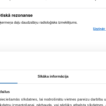
tiskā rezonanse
ķermeņa daļu daudzslāņu radioloģisks izmeklējums.
Uzzināt 
Sīkāka informācija
Facebook
Twitter
Pinterest
Google
failus
pieciešamās sīkdatnes, lai nodrošinātu vietnes pareizu darbību
kdatņu izmantošanai, pārbauda, vai pārlūks atbalsta sīkdatnes, 