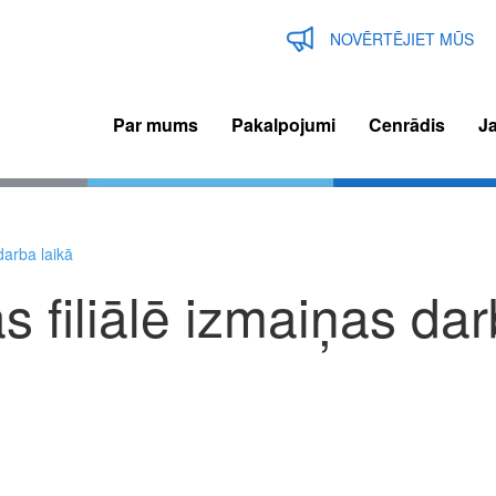
NOVĒRTĒJIET MŪS
Par mums
Pakalpojumi
Cenrādis
J
n
igation
 darba laikā
as filiālē izmaiņas da