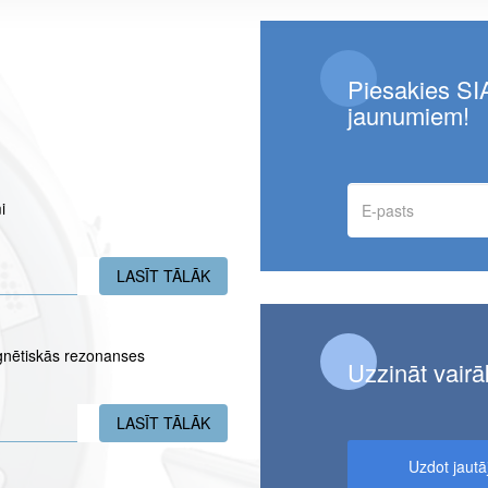
Piesakies SIA
jaunumiem!
E-
i
pasts
LASĪT TĀLĀK
PAR JĒKABPILS FILIĀLĒ UZ LAIKU N
gnētiskās rezonanses
Uzzināt vairā
LASĪT TĀLĀK
PAR KULDĪGAS PUSMARATONA DALĪB
Uzdot jaut