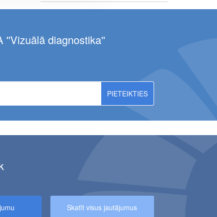
 ''Vizuālā diagnostika''
EBŪS PIEEJAMI MR IZMEKLĒJUMI
k
NIEKIEM – 10% ATLAIDE MAGNĒTISKĀS REZONANSES IZMEKLĒJU
ājumu
Skatīt visus jautājumus