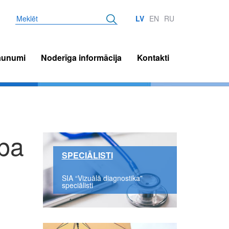
Meklēt
LV
EN
RU
aunumi
Noderīga informācija
Kontakti
rba
SPECIĀLISTI
SIA “Vizuālā diagnostika”
speciālisti