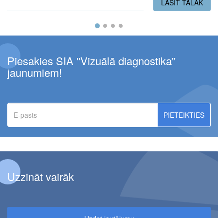
LASĪT TĀLĀK
PAR
Piesakies SIA ''Vizuālā diagnostika''
jaunumiem!
E-
pasts
Uzzināt vairāk