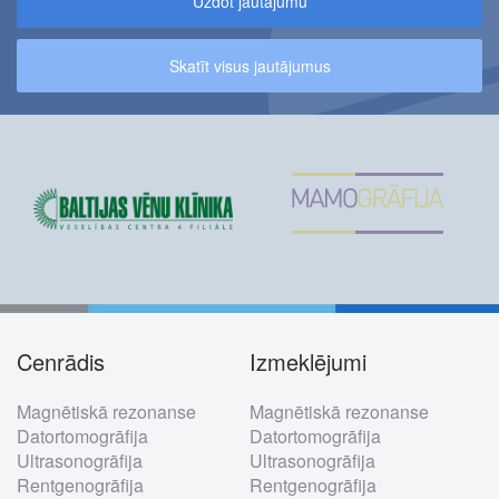
Uzdot jautājumu
Skatīt visus jautājumus
Cenrādis
Izmeklējumi
Footer
Magnētiskā rezonanse
Magnētiskā rezonanse
menu
Datortomogrāfija
Datortomogrāfija
Ultrasonogrāfija
Ultrasonogrāfija
Rentgenogrāfija
Rentgenogrāfija