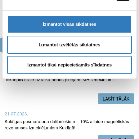
REKVIZĪTI UN
MEDIJU MATERIĀLI
Izmantot visas sīkdatnes
Izmantot izvēlētās sīkdatnes
Jaunumi
Izmantot tikai nepieciešamās sīkdatnes
03.08.2026.
Jēkabpils filiālē uz laiku nebūs pieejami MR izmeklējumi
LASĪT TĀLĀK
PAR
21.07.2026.
Kuldīgas pusmaratona dalībniekiem – 10% atlaide magnētiskās
rezonanses izmeklējumiem Kuldīgā!