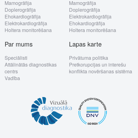
Mamogrāfija
Mamogrāfija
Doplerogrāfija
Doplerogrāfija
Ehokardiogrāfija
Elektrokardiogrāfija
Elektrokardiogrāfija
Ehokardiogrāfija
Holtera monitorēšana
Holtera monitorēšana
Par mums
Lapas karte
Speciālisti
Privātuma politika
Attālinātās diagnostikas
Pretkorupcijas un interešu
centrs
konflikta novēršanas sistēma
Vadība