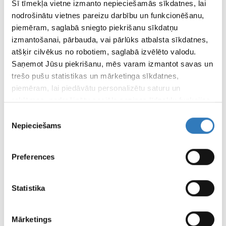
Šī tīmekļa vietne izmanto nepieciešamās sīkdatnes, lai
nodrošinātu vietnes pareizu darbību un funkcionēšanu,
SPECIĀLISTI
piemēram, saglabā sniegto piekrišanu sīkdatņu
SIA “Vizuālā diagnostika” speciālisti
izmantošanai, pārbauda, vai pārlūks atbalsta sīkdatnes,
atšķir cilvēkus no robotiem, saglabā izvēlēto valodu.
APDROŠINĀTĀJI
Saņemot Jūsu piekrišanu, mēs varam izmantot savas un
Apskati apdrošinātājus šeit
trešo pušu statistikas un mārketinga sīkdatnes,
piemēram, lai piedāvātu personalizētu saturu un
reklāmas, nodrošinātu sociālo saziņas līdzekļu funkcijas,
ATTĀLINĀTĀS DIAGNOSTIKAS CENTRS
analizētu mūsu datplūsmu un apmeklētāju uzskaiti.
Piekrišanas
Informāciju par to, kā Jūs izmantojat mūsu vietni, mēs
Nepieciešams
izvēle
FILIĀĻU DARBA LAIKI
varam kopīgot ar saviem sociālās saziņas līdzekļu,
reklamēšanas un analīzes partneriem, kuri to var
Preferences
apvienot ar citu informāciju, ko viņiem sniedzat vai ko
LAPAS
viņi apkopo, kad lietojat viņu pakalpojumus.
LIETOŠANAS
Statistika
NOTEIKUMI
Mārketings