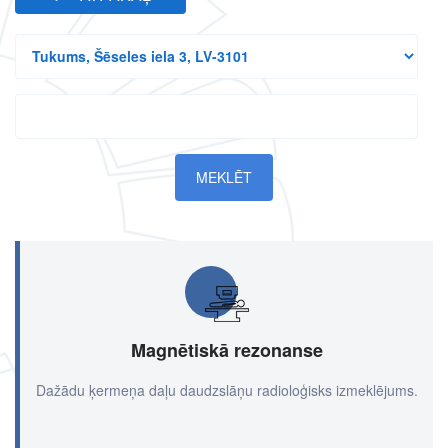
Visas
filiāles
Search
Magnētiskā rezonanse
Dažādu ķermeņa daļu daudzslāņu radioloģisks izmeklējums.