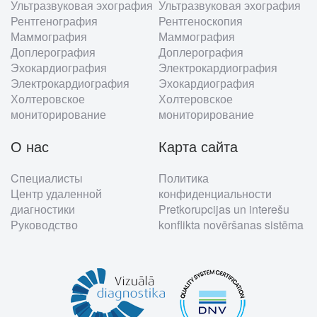
Ультразвуковая эхография
Ультразвуковая эхография
Рентгенография
Рентгеноскопия
Маммография
Маммография
Доплерография
Доплерография
Эхокардиография
Электрокардиография
Электрокардиография
Эхокардиография
Холтеровское
Холтеровское
мониторирование
мониторирование
О нас
Карта сайта
Cпециалисты
Политика
Центр удаленной
конфиденциальности
диагностики
Pretkorupcijas un interešu
Руководство
konflikta novēršanas sistēma