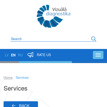
Skip
to
main
content
Search
RATE US
LV
EN
RU
Toggl
navig
Home
Services
Breadcrumb
Services
BACK