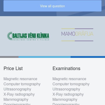
View all question
Price List
Examinations
Footer
Magnetic resonance
Magnetic resonance
menu
Computer tomography
Computer tomography
Ultrasonography
Ultrasonography
X-Ray radiography
X-Ray radiography
Mammography
Mammography
Dopplerography
Dopplerography