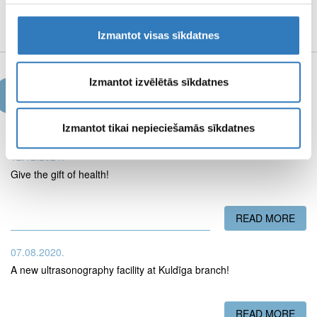
MEDIA MATERIALS
Izmantot visas sīkdatnes
Izmantot izvēlētās sīkdatnes
News
Izmantot tikai nepieciešamās sīkdatnes
12.12.2024.
Give the gift of health!
READ MORE
ABO
07.08.2020.
A new ultrasonography facility at Kuldīga branch!
READ MORE
ABO