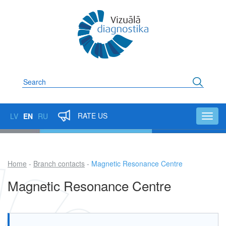
Skip
to
main
content
Search
RATE US
LV
EN
RU
Toggl
navig
Home
Branch contacts
Magnetic Resonance Centre
Breadcrumb
Magnetic Resonance Centre