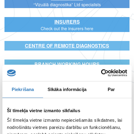
“Vizuālā diagnostika” Ltd specialists
INSURERS
Check out the insurers here
CENTRE OF REMOTE DIAGNOSTICS
BRANCH WORKING HOURS
PAGE TERMS OF
Piekrišana
Sīkāka informācija
Par
USE
Šī tīmekļa vietne izmanto sīkfailus
PROPERTIES AND
Šī tīmekļa vietne izmanto nepieciešamās sīkdatnes, lai
MEDIA MATERIALS
nodrošinātu vietnes pareizu darbību un funkcionēšanu,