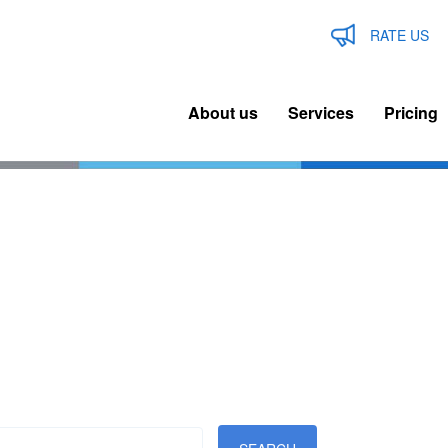
RATE US
About us
Services
Pricing
n
igation