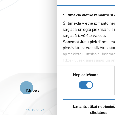
Šī tīmekļa vietne izmanto sīk
Šī tīmekļa vietne izmanto ne
saglabā sniegto piekrišanu sī
saglabā izvēlēto valodu.
Saņemot Jūsu piekrišanu, mē
piedāvātu personalizētu satu
apmeklētāju uzskaiti. Inform
līdzekļu, reklamēšanas un ana
apkopo, kad lietojat viņu pa
Piekrišanas
Nepieciešams
izvēle
News
Izmantot tikai nepieci
12.12.2024.
sīkdatnes