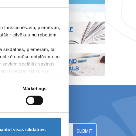
 un funkcionēšanu, piemēram,
PAGE TERMS OF
atšķir cilvēkus no robotiem,
USE
 sīkdatnes, piemēram, lai
 analizētu mūsu datplūsmu un
PROPERTIES AND
ar saviem sociālās saziņas
MEDIA MATERIALS
iem sniedzat vai ko viņi
Mārketings
ws!
antot visas sīkdatnes