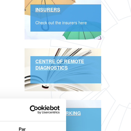
INSURERS
Check out the insurers here
CENTRE OF REMOTE
DIAGNOSTICS
BRANCH WORKING
HOURS
Par