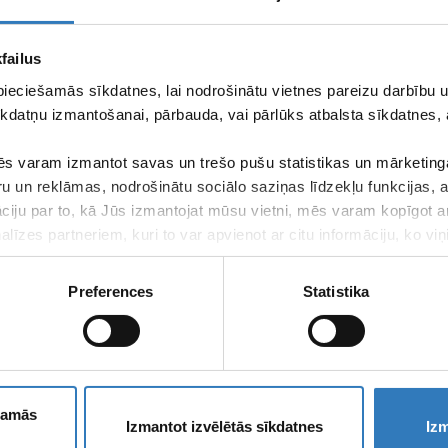
failus
pieciešamās sīkdatnes, lai nodrošinātu vietnes pareizu darbību
kdatņu izmantošanai, pārbauda, vai pārlūks atbalsta sīkdatnes, 
s varam izmantot savas un trešo pušu statistikas un mārketinga
ru un reklāmas, nodrošinātu sociālo saziņas līdzekļu funkcijas,
āciju par to, kā Jūs izmantojat mūsu vietni, mēs varam kopīgot 
līzes partneriem, kuri to var apvienot ar citu informāciju, ko viņ
kalpojumus.
Preferences
Statistika
Apply for ne
ešamās
E-
Izmantot izvēlētās sīkdatnes
Izm
mail