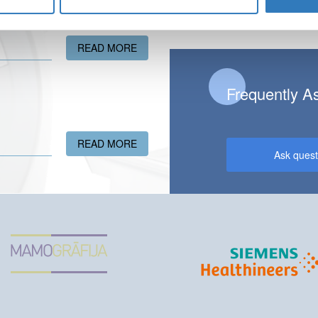
READ MORE
ABOUT GIVE THE GIFT OF HEALTH!
Frequently A
READ MORE
ABOUT A NEW ULTRASONOGRAPHY FA
Ask quest