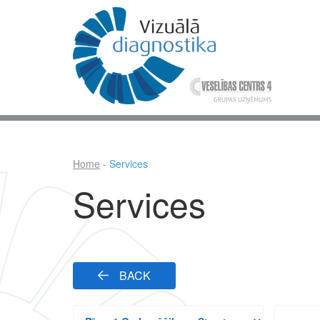
Skip
to
main
content
Mai
nav
Home
Services
Breadcrumb
Services
BACK
All
Search