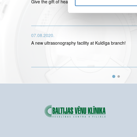
Give the gift of health!
07.08.2020.
A new ultrasonography facility at Kuldīga branch!