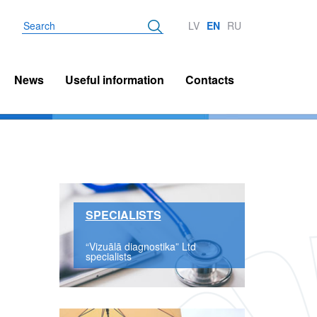
Search
LV
EN
RU
News
Useful information
Contacts
SPECIALISTS
“Vizuālā diagnostika” Ltd
specialists