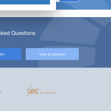
sked Questions
CILITY AT KULDĪGA BRANCH!
ion
View all question