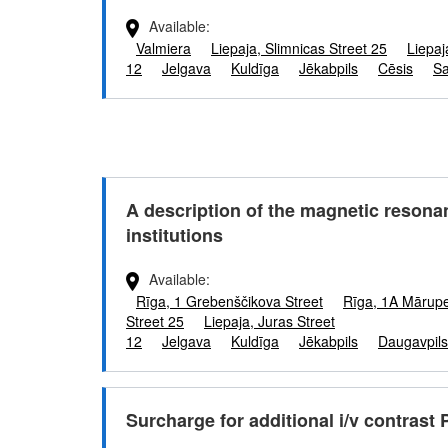
Available
Valmiera
Liepaja, Slimnicas Street 25
Liepaj
12
Jelgava
Kuldīga
Jēkabpils
Cēsis
Sa
A description of the magnetic resona
institutions
Available
Rīga, 1 Grebenščikova Street
Rīga, 1A Mārupe
Street 25
Liepaja, Juras Street
12
Jelgava
Kuldīga
Jēkabpils
Daugavpils
Surcharge for additional i/v contrast 