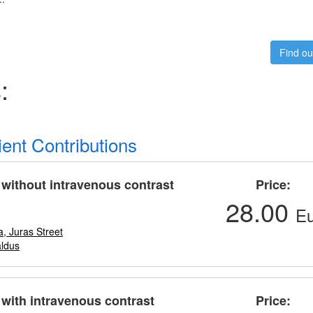
Find ou
:
ient Contributions
without intravenous contrast
Price
28.00
Eu
a, Juras Street
ldus
with intravenous contrast
Price