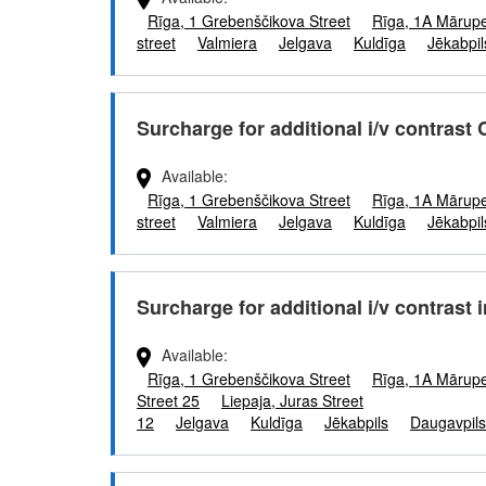
Rīga, 1 Grebenščikova Street
Rīga, 1A Mārup
street
Valmiera
Jelgava
Kuldīga
Jēkabpil
Surcharge for additional i/v contrast 
Available
Rīga, 1 Grebenščikova Street
Rīga, 1A Mārup
street
Valmiera
Jelgava
Kuldīga
Jēkabpil
Surcharge for additional i/v contrast 
Available
Rīga, 1 Grebenščikova Street
Rīga, 1A Mārupe
Street 25
Liepaja, Juras Street
12
Jelgava
Kuldīga
Jēkabpils
Daugavpils