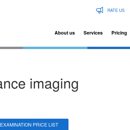
RATE US
About us
Services
Pricing
n
igation
ance imaging
 EXAMINATION PRICE LIST