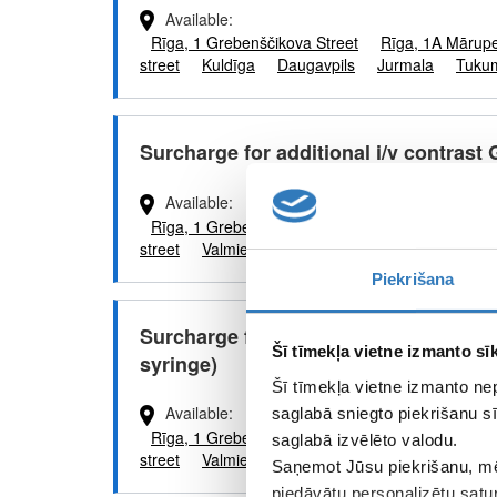
Available
Rīga, 1 Grebenščikova Street
Rīga, 1A Mārup
street
Kuldīga
Daugavpils
Jurmala
Tuku
Surcharge for additional i/v contrast 
Available
Rīga, 1 Grebenščikova Street
Rīga, 1A Mārup
street
Valmiera
Jelgava
Kuldīga
Jēkabpil
Piekrišana
Surcharge for additional i/v contrast 
Šī tīmekļa vietne izmanto sīk
syringe)
Šī tīmekļa vietne izmanto ne
Available
saglabā sniegto piekrišanu sī
Rīga, 1 Grebenščikova Street
Rīga, 1A Mārup
saglabā izvēlēto valodu.
street
Valmiera
Jelgava
Kuldīga
Jēkabpil
Saņemot Jūsu piekrišanu, mē
piedāvātu personalizētu satu