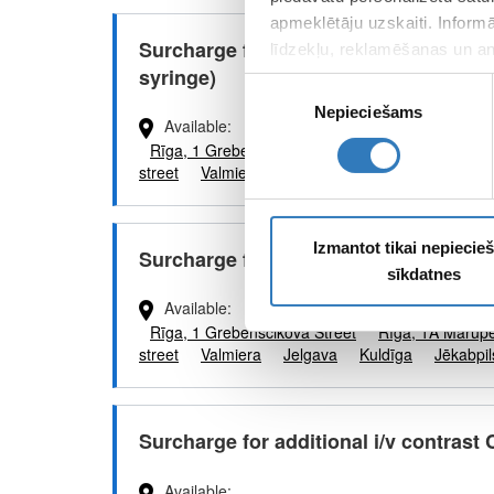
apmeklētāju uzskaiti. Inform
Surcharge for additional i/v contrast G
līdzekļu, reklamēšanas un ana
syringe)
apkopo, kad lietojat viņu pa
Piekrišanas
Nepieciešams
izvēle
Available
Rīga, 1 Grebenščikova Street
Rīga, 1A Mārup
street
Valmiera
Jelgava
Kuldīga
Jēkabpil
Izmantot tikai nepieci
Surcharge for additional i/v contrast 
sīkdatnes
Available
Rīga, 1 Grebenščikova Street
Rīga, 1A Mārup
street
Valmiera
Jelgava
Kuldīga
Jēkabpil
Surcharge for additional i/v contrast 
Available