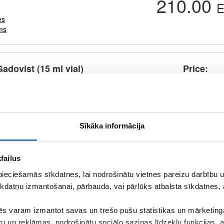
210.00
E
es
ms
Gadovist (15 ml vial)
Price
130.00
E
es
s
Daugavpils
Cēsis
Saldus
Jurmala
Tukums
Sīkāka informācija
Gadovist (15 ml pre-filled
Price
failus
130.00
E
pieciešamās sīkdatnes, lai nodrošinātu vietnes pareizu darbību
kdatņu izmantošanai, pārbauda, vai pārlūks atbalsta sīkdatnes, 
es
s
Daugavpils
Cēsis
Saldus
Jurmala
Tukums
s varam izmantot savas un trešo pušu statistikas un mārketinga
ru un reklāmas, nodrošinātu sociālo saziņas līdzekļu funkcijas,