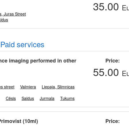
35.00
Eu
a, Juras Street
ldus
Paid services
nce imaging performed in other
Price
55.00
Eu
s street
Valmiera
Liepaja, Slimnicas
Cēsis
Saldus
Jurmala
Tukums
Primovist (10ml)
Price