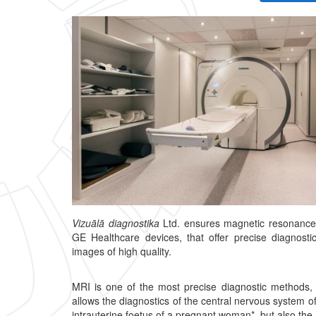
Vizuālā diagnostika
Ltd. ensures magnetic resonance
GE Healthcare devices, that offer precise diagnostic
images of high quality.
MRI is one of the most precise diagnostic methods,
allows the diagnostics of the central nervous system of
intrauterine foetus of a pregnant woman*, but also the.