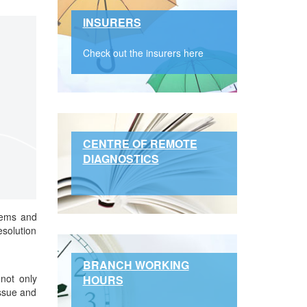
INSURERS
Check out the insurers here
CENTRE OF REMOTE
DIAGNOSTICS
tems and
esolution
BRANCH WORKING
not only
HOURS
issue and