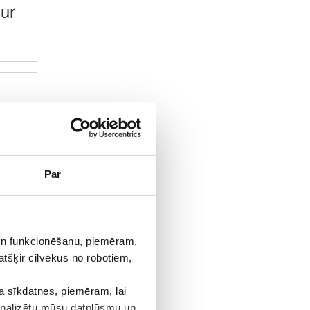
ur
ur
Par
ur
 un funkcionēšanu, piemēram,
atšķir cilvēkus no robotiem,
 sīkdatnes, piemēram, lai
 analizētu mūsu datplūsmu un