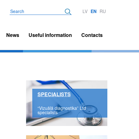
Search
LV
EN
RU
News
Useful information
Contacts
SPECIALISTS
“Vizuālā diagnostika” Ltd
specialists