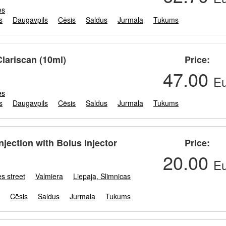
es
s
Daugavpils
Cēsis
Saldus
Jurmala
Tukums
Clariscan (10ml)
Price
47.00
Eu
es
s
Daugavpils
Cēsis
Saldus
Jurmala
Tukums
injection with Bolus Injector
Price
20.00
Eu
s street
Valmiera
Liepaja, Slimnicas
Cēsis
Saldus
Jurmala
Tukums