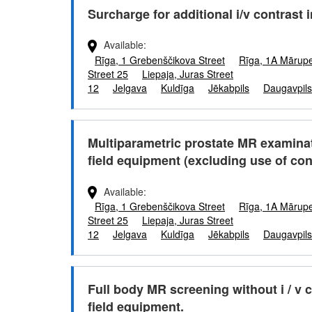
Surcharge for additional i/v contrast i
Available
Rīga, 1 Grebenščikova Street
Rīga, 1A Mārupe
Street 25
Liepaja, Juras Street
12
Jelgava
Kuldīga
Jēkabpils
Daugavpils
Multiparametric prostate MR examinat
field equipment (excluding use of con
Available
Rīga, 1 Grebenščikova Street
Rīga, 1A Mārupe
Street 25
Liepaja, Juras Street
12
Jelgava
Kuldīga
Jēkabpils
Daugavpils
Full body MR screening without i / v 
field equipment.