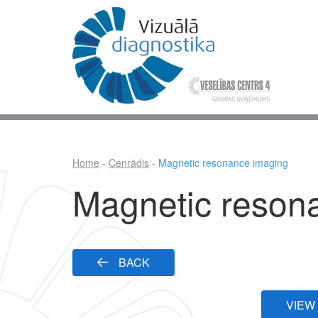
Skip
to
main
content
Mai
nav
Home
Cenrādis
Magnetic resonance imaging
Breadcrumb
Magnetic reson
BACK
VIEW