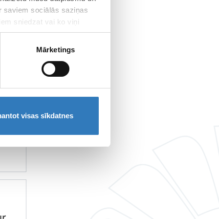
ar saviem sociālās saziņas
iem sniedzat vai ko viņi
r
Mārketings
antot visas sīkdatnes
r
r