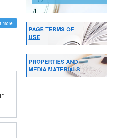
t more
about Magnetic resonance imaging
PAGE TERMS OF
USE
PROPERTIES AND
MEDIA MATERIALS
r