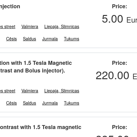
njection
Price
5.00
Eu
s street
Valmiera
Liepaja, Slimnicas
Cēsis
Saldus
Jurmala
Tukums
ion with 1.5 Tesla Magnetic
Price
trast and Bolus injector).
220.00
E
s street
Valmiera
Liepaja, Slimnicas
Cēsis
Saldus
Jurmala
Tukums
contrast with 1.5 Tesla magnetic
Price