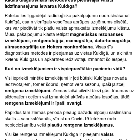
līdzfinansējuma ietvaros Kuldīgā?
Pateicoties ilggadējai radioloģisko pakalpojumu nodrošināšanai
Kuldīgā, esam vienīgais veselības aprūpes uzņēmums pilsētā,
kas var piedāvāt tik plašu valsts apmaksātu izmeklējumu klāstu.
Mūsu pakalpojumu klāstā ietilpst
magnētiskās rezonanses
izmeklējumi, rentgenoloģija, mamogrāfija, datortomogrāfija,
ultrasonogrāfija un Holtera monitorēšana.
Visas šīs
diagnostikas metodes ir pieejamas uz vietas Kuldīgā, un aicinām
ikvienu Kuldīgas un apkārtnes iedzīvotāju izmantot šo iespēju.
Kuri no izmeklējumiem ir vispieprasītākie pacientu vidū?
Visi iepriekš minētie izmeklējumi ir ļoti būtiski Kuldīgas novada
iedzīvotājiem, tomēr šobrīd, ņemot vērā sezonu, īpaši jāizceļ
rentgena izmeklējumi
. Ziemas laikā cilvēki bieži gūst traumas uz
slidenajiem ceļiem vai izmantojot aktīvās atpūtas iespējas, tādēļ
rentgena izmeklējumi ir īpaši svarīgi.
Papildus tam ziemas periodā pieaug dažādu elpceļu saslimšanu
skaits – saaukstēšanās, vīrusi un Covid-19 ietekme rada
nepieciešamību veikt
plaušu rentgena izmeklējumus.
Visi šie rentgena izmeklējumi Kuldīgā ir pieejami
valsts