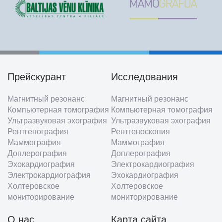
Прейскурант
Исследования
Footer
Магнитный резонанс
Магнитный резонанс
menu
Компьютерная томография
Компьютерная томография
Ультразвуковая эхография
Ультразвуковая эхография
Рентгенография
Рентгеноскопия
Маммография
Маммография
Доплерография
Доплерография
Эхокардиография
Электрокардиография
Электрокардиография
Эхокардиография
Холтеровское
Холтеровское
мониторирование
мониторирование
О нас
Карта сайта