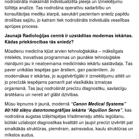
nodrošināta maksimāli individualizēta pieeja un izmeklējumu
tūlītēja analīze. Tas nodrošina operatīvu sadarbību un
konsultācijas mediķu starpā, savukārt pacientam sniedz papildu
drošības sajūtu, jo katram tiek nodrošināts individuāls veselības
aprūpes process.
Jaunajā Radioloģijas centrā ir uzstādītas modernas iekārtas.
Kādas priekšrocības tās sniedz?
Mūsdienu medicīna kļūst arvien tehnoloģiskāka – mākslīgais
intelekts, inovatīvas programmas un jaunākie tehnoloģiskie
risinājumi jau ir neatņemama medicīnisko iekārtu sastāvdaļa. Tas
paver unikālas iespējas gan ārstiem, gan pacientiem. Jo
modernākas ir iekārtas, jo augstvērtīgāki ir izmeklējumu attēli un
jo precīzāk iespējams pamanīt pat vissīkākās izmaiņas
organismā. Tas ļauj nodrošināt precīzu diagnostiku, savlaicīgu
ārstēšanu un nereti arī glābt dzīvības.
Mūsu lepnums ir jaunā, modernā
“Canon Medical Systems”
80/160 slāņu datortomogrāfijas iekārta “Aquilion Serve”
, kas
nodrošina augstas izšķirtspējas trīsdimensiju attēlu iegūšanu,
būtiski uzlabojot diagnostikas kvalitāti un ļaujot precīzi izvērtēt pat
smalkākās struktūras, piemēram, asinsvadus, kaulu struktūras un
mīkstos audus.