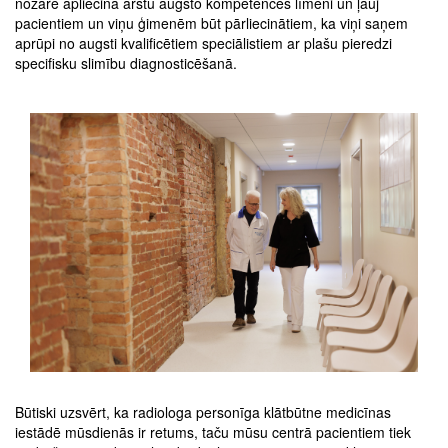
nozarē apliecina ārstu augsto kompetences līmeni un ļauj
pacientiem un viņu ģimenēm būt pārliecinātiem, ka viņi saņem
aprūpi no augsti kvalificētiem speciālistiem ar plašu pieredzi
specifisku slimību diagnosticēšanā.
Būtiski uzsvērt, ka radiologa personīga klātbūtne medicīnas
iestādē mūsdienās ir retums, taču mūsu centrā pacientiem tiek