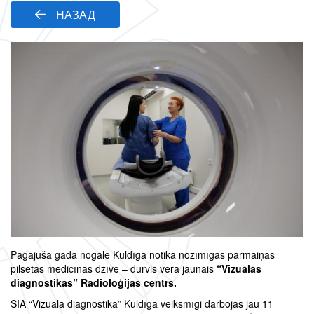
НАЗАД
Pagājušā gada nogalē Kuldīgā notika nozīmīgas pārmaiņas
pilsētas medicīnas dzīvē – durvis vēra jaunais
“Vizuālās
diagnostikas” Radioloģijas centrs.
SIA “Vizuālā diagnostika” Kuldīgā veiksmīgi darbojas jau 11