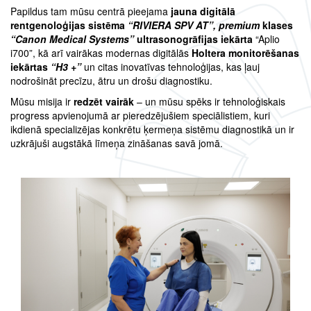
Papildus tam mūsu centrā pieejama
jauna digitālā
rentgenoloģijas sistēma
“RIVIERA SPV AT”, premium
klases
“Canon Medical Systems”
ultrasonogrāfijas iekārta
“Aplio
i700”, kā arī vairākas modernas digitālās
Holtera monitorēšanas
iekārtas
“H3 +”
un citas inovatīvas tehnoloģijas, kas ļauj
nodrošināt precīzu, ātru un drošu diagnostiku.
Mūsu misija ir
redzēt vairāk
– un mūsu spēks ir tehnoloģiskais
progress apvienojumā ar pieredzējušiem speciālistiem, kuri
ikdienā specializējas konkrētu ķermeņa sistēmu diagnostikā un ir
uzkrājuši augstākā līmeņa zināšanas savā jomā.