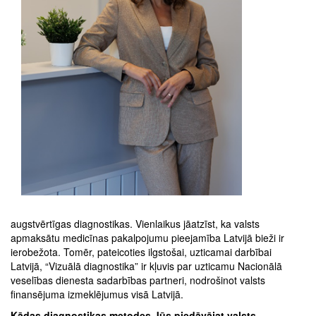
augstvērtīgas diagnostikas. Vienlaikus jāatzīst, ka valsts
apmaksātu medicīnas pakalpojumu pieejamība Latvijā bieži ir
ierobežota. Tomēr, pateicoties ilgstošai, uzticamai darbībai
Latvijā, “Vizuālā diagnostika” ir kļuvis par uzticamu Nacionālā
veselības dienesta sadarbības partneri, nodrošinot valsts
finansējuma izmeklējumus visā Latvijā.
Kādas diagnostikas metodes Jūs piedāvājat valsts