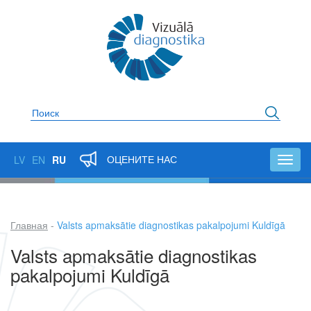
Перейти
к
основному
содержанию
Поиск
ОЦЕНИТЕ НАС
LV
EN
RU
Toggl
navig
Главная
Valsts apmaksātie diagnostikas pakalpojumi Kuldīgā
Строка
Valsts apmaksātie diagnostikas
навигации
pakalpojumi Kuldīgā