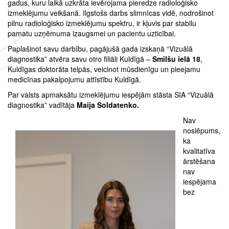
gadus, kuru laikā uzkrāta ievērojama pieredze radioloģisko
izmeklējumu veikšanā. Ilgstošs darbs slimnīcas vidē, nodrošinot
pilnu radioloģisko izmeklējumu spektru, ir kļuvis par stabilu
pamatu uzņēmuma izaugsmei un pacientu uzticībai.
Paplašinot savu darbību, pagājušā gada izskaņā “Vizuālā
diagnostika” atvēra savu otro filiāli Kuldīgā –
Smilšu ielā 18
,
Kuldīgas doktorāta telpās, veicinot mūsdienīgu un pieejamu
medicīnas pakalpojumu attīstību Kuldīgā.
Par valsts apmaksātu izmeklējumu iespējām stāsta SIA “Vizuālā
diagnostika” vadītāja
Maija Soldatenko.
Nav
noslēpums,
ka
kvalitatīva
ārstēšana
nav
iespējama
bez