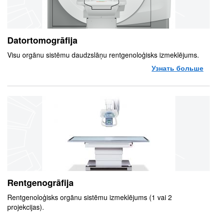
Datortomogrāfija
Visu orgānu sistēmu daudzslāņu rentgenoloģisks izmeklējums.
Узнать больше
о D
Rentgenogrāfija
Rentgenoloģisks orgānu sistēmu izmeklējums (1 vai 2
projekcijas).