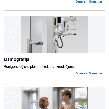
Узнать больше
о R
Mamogrāfija
Rentgenoloģisks piena dziedzeru izmeklējums.
Узнать больше
о M