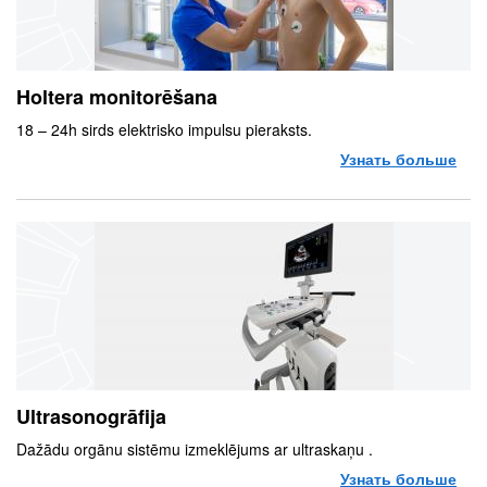
Holtera monitorēšana
18 – 24h sirds elektrisko impulsu pieraksts.
Узнать больше
о H
Ultrasonogrāfija
Dažādu orgānu sistēmu izmeklējums ar ultraskaņu .
Узнать больше
о Ul