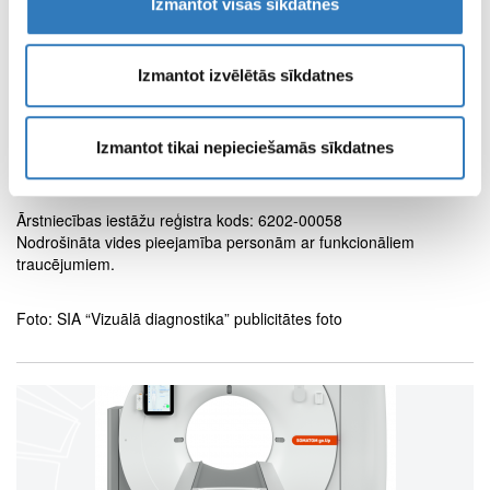
Izmantot visas sīkdatnes
E-pasts:
kuldiga@vc4.lv
“Magnētiskās rezonanses kabinets”
(magnētiskā rezonanse)
Izmantot izvēlētās sīkdatnes
Aizputes iela 22 ( SIA “Kuldīgas slimnīca” telpās)
Tālr.: +37163374025, +37129100074
E-pasts:
kuldiga@vc4.lv
Izmantot tikai nepieciešamās sīkdatnes
www.vizualadiagnostika.lv
Ārstniecības iestāžu reģistra kods: 6202-00058
Nodrošināta vides pieejamība personām ar funkcionāliem
traucējumiem.
Foto: SIA “Vizuālā diagnostika” publicitātes foto