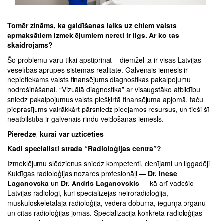
Tomēr zināms, ka gaidīšanas laiks uz citiem valsts
apmaksātiem izmeklējumiem nereti ir ilgs. Ar ko tas
skaidrojams?
Šo problēmu varu tikai apstiprināt – diemžēl tā ir visas Latvijas
veselības aprūpes sistēmas realitāte. Galvenais iemesls ir
nepietiekams valsts finansējums diagnostikas pakalpojumu
nodrošināšanai. “Vizuālā diagnostika” ar visaugstāko atbildību
sniedz pakalpojumus valsts piešķirtā finansējuma apjomā, taču
pieprasījums vairākkārt pārsniedz pieejamos resursus, un tieši šī
neatbilstība ir galvenais rindu veidošanās iemesls.
Pieredze, kurai var uzticēties
Kādi speciālisti strādā “Radioloģijas centrā”?
Izmeklējumu slēdzienus sniedz kompetenti, cienījami un ilggadēji
Kuldīgas radioloģijas nozares profesionāļi —
Dr. Inese
Laganovska
un
Dr. Andris Laganovskis
— kā arī vadošie
Latvijas radiologi, kuri specializējas neiroradioloģijā,
muskuloskeletālajā radioloģijā, vēdera dobuma, iegurņa orgānu
un citās radioloģijas jomās. Specializācija konkrētā radioloģijas