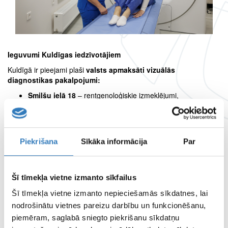
Ieguvumi Kuldīgas iedzīvotājiem
Kuldīgā ir pieejami plaši
valsts apmaksāti vizuālās
diagnostikas pakalpojumi:
Smilšu ielā 18
– rentgenoloģiskie izmeklējumi,
datortomogrāfija, mamogrāfija, ultrasonogrāfija un Holtera
monitorēšana;
Aizputes ielā 22
– magnētiskās rezonanses izmeklējumi.
Pakalpojumi tiek nodrošināti:
Piekrišana
Sīkāka informācija
Par
ar
modernākajām iekārtām Kurzemē;
pieejami
galvas, kakla, krūškurvja, vēdera dobuma,
muguras, kakla mīksto audu, ausu kaula struktūru
Šī tīmekļa vietne izmanto sīkfailus
(piramīdu), muskuloskeletālie un angiogrāfiskie
Šī tīmekļa vietne izmanto nepieciešamās sīkdatnes, lai
datortomogrāfijas izmeklējumi;
nodrošinātu vietnes pareizu darbību un funkcionēšanu,
izmeklējumu slēdzienus sagatavo
vadošie Latvijas
radiologi
, nodrošinot visaugstāko diagnostikas precizitāti,
piemēram, saglabā sniegto piekrišanu sīkdatņu
slēdzienu vari saņemt
vienas darba līdz trīs darba dienu