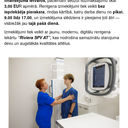
finansējuma ietvaros,
pacientam sedzot līdzmaksājumu tikai
3,00 EU
R apmērā. Rentgena izmeklējumi tiek veikti
bez
iepriekšēja pieraksta
, rindas kārtībā, katru darba dienu no
plkst.
9.00 līdz 17.00
, un izmeklējuma slēdziens ir pieejams ļoti ātri —
visbiežāk jau
tajā pašā dienā.
Izmeklējumi tiek veikti ar jaunu, modernu, digitālu rentgena
iekārtu
“Riviera SPV AT”,
kas nodrošina samazinātu starojuma
devu un augstākās kvalitātes attēlus.