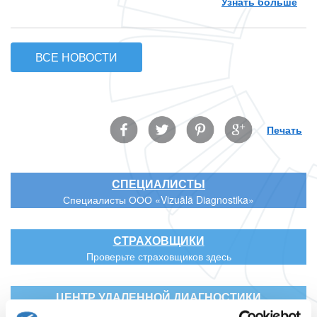
Узнать больше
о М
ВСЕ НОВОСТИ
Facebook
Twitter
Pinterest
Google
Печать
CПЕЦИАЛИСТЫ
Специалисты ООО «Vizuālā Diagnostika»
CТРАХОВЩИКИ
Проверьте страховщиков здесь
ЦЕНТР УДАЛЕННОЙ ДИАГНОСТИКИ