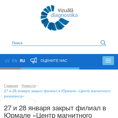
Перейти
к
основному
содержанию
Поиск
ОЦЕНИТЕ НАС
LV
EN
RU
Toggl
navig
Главная
Новости
Строка
27 и 28 января закрыт филиал в Юрмале «Центр магнитного
резонанса»
навигации
27 и 28 января закрыт филиал в
Юрмале «Центр магнитного