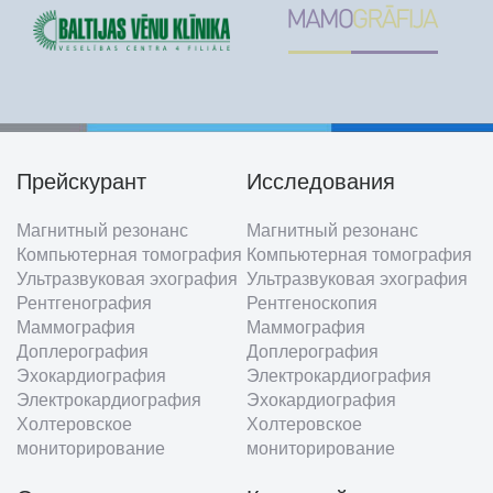
Прейскурант
Исследования
Footer
Магнитный резонанс
Магнитный резонанс
menu
Компьютерная томография
Компьютерная томография
Ультразвуковая эхография
Ультразвуковая эхография
Рентгенография
Рентгеноскопия
Маммография
Маммография
Доплерография
Доплерография
Эхокардиография
Электрокардиография
Электрокардиография
Эхокардиография
Холтеровское
Холтеровское
мониторирование
мониторирование