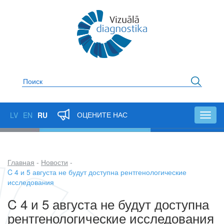
Перейти
к
основному
содержанию
Поиск
ОЦЕНИТЕ НАС
LV
EN
RU
Toggl
navig
Главная
Новости
Строка
C 4 и 5 августа не будут доступна рентгенологические
исследования
навигации
C 4 и 5 августа не будут доступна
рентгенологические исследования