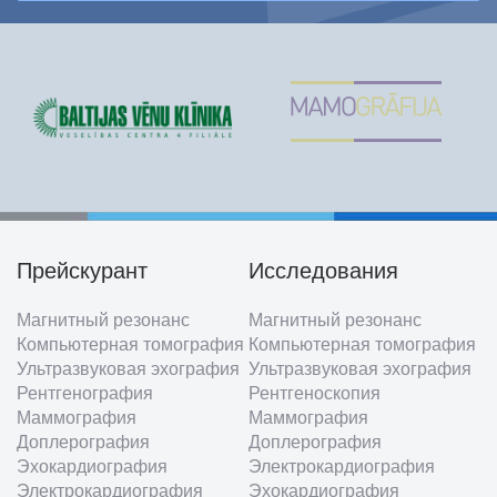
Прейскурант
Исследования
Footer
Магнитный резонанс
Магнитный резонанс
menu
Компьютерная томография
Компьютерная томография
Ультразвуковая эхография
Ультразвуковая эхография
Рентгенография
Рентгеноскопия
Маммография
Маммография
Доплерография
Доплерография
Эхокардиография
Электрокардиография
Электрокардиография
Эхокардиография