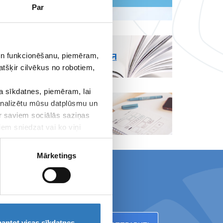
Par
ПРАВИЛА
ПОЛЬЗОВАНИЯ
 un funkcionēšanu, piemēram,
СТРАНИЦЕЙ
atšķir cilvēkus no robotiem,
 sīkdatnes, piemēram, lai
РЕКВИЗИТИ И
 analizētu mūsu datplūsmu un
МЕДИА
ar saviem sociālās saziņas
МАТЕРИАЛЫ
iem sniedzat vai ko viņi
Mārketings
 на новости!
antot visas sīkdatnes