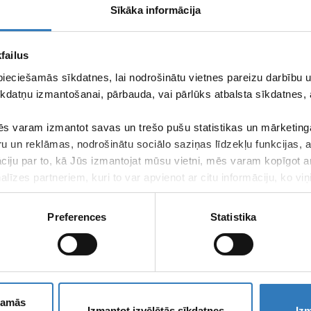
Sīkāka informācija
failus
pieciešamās sīkdatnes, lai nodrošinātu vietnes pareizu darbību
kdatņu izmantošanai, pārbauda, vai pārlūks atbalsta sīkdatnes, 
s varam izmantot savas un trešo pušu statistikas un mārketinga
ru un reklāmas, nodrošinātu sociālo saziņas līdzekļu funkcijas,
āciju par to, kā Jūs izmantojat mūsu vietni, mēs varam kopīgot 
līzes partneriem, kuri to var apvienot ar citu informāciju, ko viņ
kalpojumus.
Preferences
Statistika
Подпишитесь
Эл.
ešamās
Izmantot izvēlētās sīkdatnes
Izm