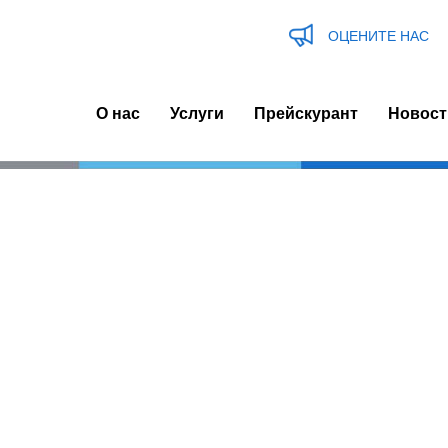
ОЦЕНИТЕ НАС
О нас
Услуги
Прейскурант
Новост
n
igation