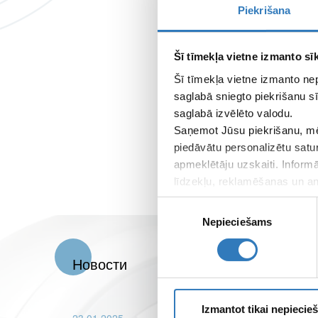
Piekrišana
Šī tīmekļa vietne izmanto sīk
Šī tīmekļa vietne izmanto ne
saglabā sniegto piekrišanu sī
saglabā izvēlēto valodu.
Saņemot Jūsu piekrišanu, mē
piedāvātu personalizētu satu
apmeklētāju uzskaiti. Inform
līdzekļu, reklamēšanas un ana
apkopo, kad lietojat viņu pa
Piekrišanas
Nepieciešams
izvēle
Новости
Izmantot tikai nepieci