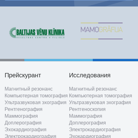
Прейскурант
Исследования
Footer
Магнитный резонанс
Магнитный резонанс
menu
Компьютерная томография
Компьютерная томография
Ультразвуковая эхография
Ультразвуковая эхография
Рентгенография
Рентгеноскопия
Маммография
Маммография
Доплерография
Доплерография
Эхокардиография
Электрокардиография
Электрокардиография
Эхокардиография