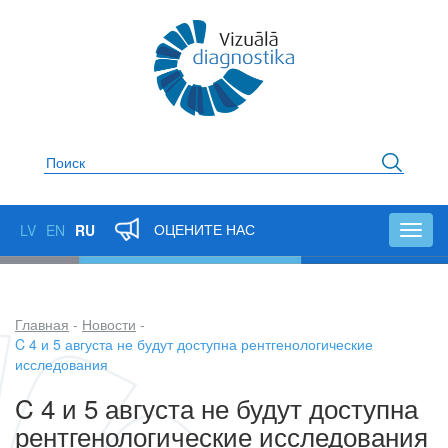
Перейти
к
основному
содержанию
Поиск
ОЦЕНИТЕ НАС
LV
EN
RU
Toggl
navig
Главная
Новости
Строка
C 4 и 5 августа не будут доступна рентгенологические
исследования
навигации
C 4 и 5 августа не будут доступна
рентгенологические исследования