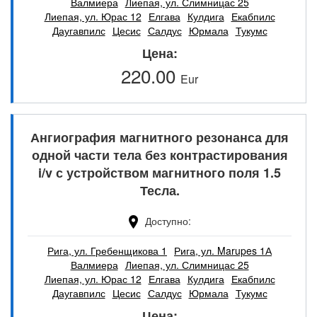
Валмиера
Лиепая, ул. Слимницас 25
Лиепая, ул. Юрас 12
Елгава
Кулдига
Екабпилс
Даугавпилс
Цесис
Салдус
Юрмала
Тукумс
Цена
220.00
Eur
Ангиография магнитного резонанса для
одной части тела без контрастирования
i/v с устройством магнитного поля 1.5
Тесла.
Доступно
Рига, ул. Гребенщикова 1
Рига, ул. Marupes 1А
Валмиера
Лиепая, ул. Слимницас 25
Лиепая, ул. Юрас 12
Елгава
Кулдига
Екабпилс
Даугавпилс
Цесис
Салдус
Юрмала
Тукумс
Цена