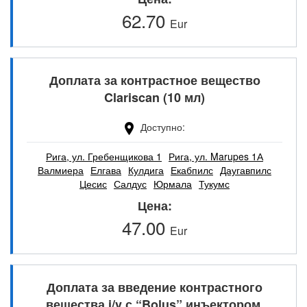
62.70
Eur
Доплата за контрастное вещество
Clariscan (10 мл)
Доступно
Рига, ул. Гребенщикова 1
Рига, ул. Marupes 1А
Валмиера
Елгава
Кулдига
Екабпилс
Даугавпилс
Цесис
Салдус
Юрмала
Тукумс
Цена
47.00
Eur
Доплата за введение контрастного
вещества i/v с “Bolus” инъектором.