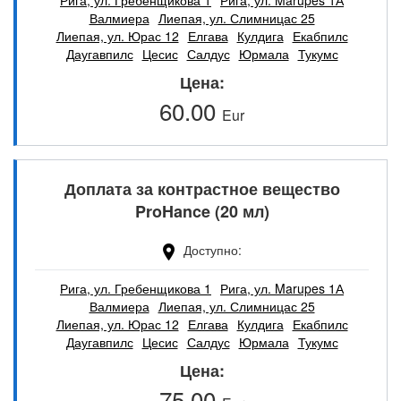
Валмиера
Лиепая, ул. Слимницас 25
Лиепая, ул. Юрас 12
Елгава
Кулдига
Екабпилс
Даугавпилс
Цесис
Салдус
Юрмала
Тукумс
Цена
60.00
Eur
Доплата за контрастное вещество
ProHance (20 мл)
Доступно
Рига, ул. Гребенщикова 1
Рига, ул. Marupes 1А
Валмиера
Лиепая, ул. Слимницас 25
Лиепая, ул. Юрас 12
Елгава
Кулдига
Екабпилс
Даугавпилс
Цесис
Салдус
Юрмала
Тукумс
Цена
75.00