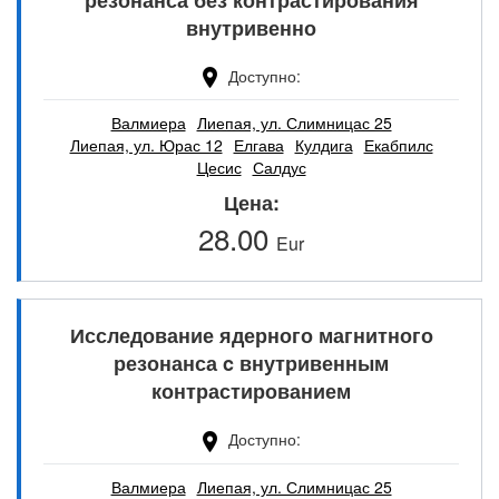
внутривенно
Доступно
Валмиера
Лиепая, ул. Слимницас 25
Лиепая, ул. Юрас 12
Елгава
Кулдига
Екабпилс
Цесис
Салдус
Цена
28.00
Eur
Исследование ядерного магнитного
резонанса c внутривенным
контрастированием
Доступно
Валмиера
Лиепая, ул. Слимницас 25