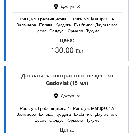
Доступно
Рига, ул. Гребенщикова 1
Рига, ул. Marupes 1А
Валмиера
Елгава
Кулдига
Екабпилс
Даугавпилс
Цесис
Салдус
Юрмала
Тукумс
Цена
130.00
Eur
Доплата за контрастное вещество
Gadovist (15 мл)
Доступно
Рига, ул. Гребенщикова 1
Рига, ул. Marupes 1А
Валмиера
Елгава
Кулдига
Екабпилс
Даугавпилс
Цесис
Салдус
Юрмала
Тукумс
Цена