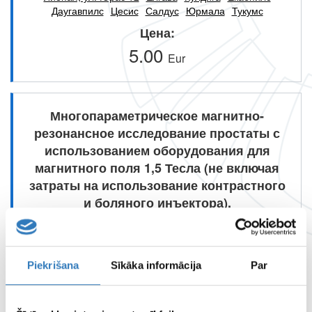
Даугавпилс
Цесис
Салдус
Юрмала
Тукумс
Цена
5.00
Eur
Многопараметрическое магнитно-
резонансное исследование простаты с
использованием оборудования для
магнитного поля 1,5 Тесла (не включая
затраты на использование контрастного
и боляного инъектора).
Доступно
Рига, ул. Гребенщикова 1
Рига, ул. Marupes 1А
Piekrišana
Sīkāka informācija
Par
Валмиера
Лиепая, ул. Слимницас 25
Лиепая, ул. Юрас 12
Елгава
Кулдига
Екабпилс
Даугавпилс
Цесис
Салдус
Юрмала
Тукумс