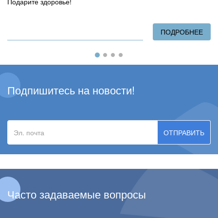
Подарите здоровье!
ПОДРОБНЕЕ
О П
Подпишитесь на новости!
Эл.
почта
Часто задаваемые вопросы