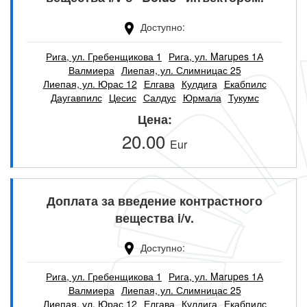
Доступно
Рига, ул. Гребенщикова 1
Рига, ул. Marupes 1А
Валмиера
Лиепая, ул. Слимницас 25
Лиепая, ул. Юрас 12
Елгава
Кулдига
Екабпилс
Даугавпилс
Цесис
Салдус
Юрмала
Тукумс
Цена
20.00
Eur
Доплата за введение контрастного
вещества i/v.
Доступно
Рига, ул. Гребенщикова 1
Рига, ул. Marupes 1А
Валмиера
Лиепая, ул. Слимницас 25
Лиепая, ул. Юрас 12
Елгава
Кулдига
Екабпилс