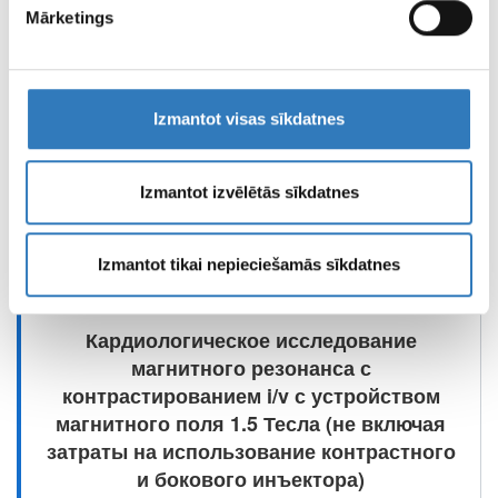
Mārketings
Магнитно-резонансное исследование с
измерением потока жидкости в голове
Доступно
Izmantot visas sīkdatnes
Рига, ул. Гребенщикова 1
Рига, ул. Marupes 1А
Лиепая, ул. Юрас 12
Izmantot izvēlētās sīkdatnes
Цена
175.00
Eur
Izmantot tikai nepieciešamās sīkdatnes
Кардиологическое исследование
магнитного резонанса с
контрастированием i/v с устройством
магнитного поля 1.5 Тесла (не включая
затраты на использование контрастного
и бокового инъектора)