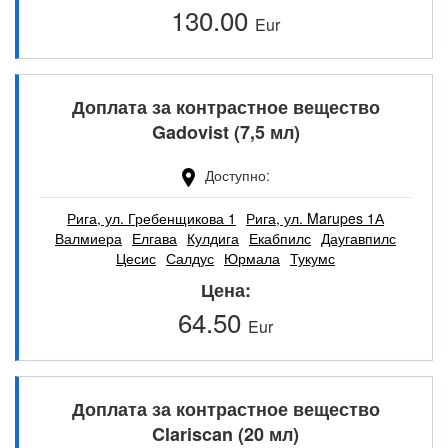
130.00
Eur
Доплата за контрастное вещество
Gadovist (7,5 мл)
Доступно
Рига, ул. Гребенщикова 1
Рига, ул. Marupes 1А
Валмиера
Елгава
Кулдига
Екабпилс
Даугавпилс
Цесис
Салдус
Юрмала
Тукумс
Цена
64.50
Eur
Доплата за контрастное вещество
Clariscan (20 мл)