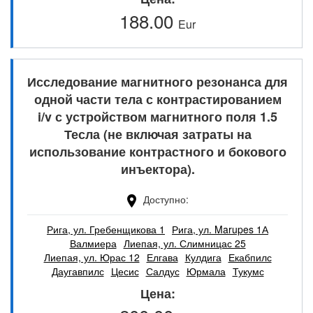
188.00
Eur
Исследование магнитного резонанса для
одной части тела с контрастированием
i/v с устройством магнитного поля 1.5
Тесла (не включая затраты на
использование контрастного и бокового
инъектора).
Доступно
Рига, ул. Гребенщикова 1
Рига, ул. Marupes 1А
Валмиера
Лиепая, ул. Слимницас 25
Лиепая, ул. Юрас 12
Елгава
Кулдига
Екабпилс
Даугавпилс
Цесис
Салдус
Юрмала
Тукумс
Цена