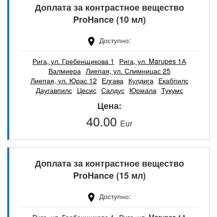
Доплата за контрастное вещество
ProHance (10 мл)
Доступно
Рига, ул. Гребенщикова 1
Рига, ул. Marupes 1А
Валмиера
Лиепая, ул. Слимницас 25
Лиепая, ул. Юрас 12
Елгава
Кулдига
Екабпилс
Даугавпилс
Цесис
Салдус
Юрмала
Тукумс
Цена
40.00
Eur
Доплата за контрастное вещество
ProHance (15 мл)
Доступно
Рига, ул. Гребенщикова 1
Рига, ул. Marupes 1А