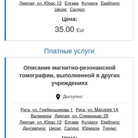
Лиепая, ул. Юрас 12
Елгава
Кулдига
Екабпилс
Цесис
Салдус
Цена
35.00
Eur
Платные услуги
Описание магнитно-резонансной
томографии, выполненной в других
учреждениях
Доступно
Рига, ул. Гребенщикова 1
Рига, ул. Marupes 1А
Валмиера
Лиепая, ул. Слимницас 25
Лиепая, ул. Юрас 12
Елгава
Кулдига
Екабпилс
Даугавпилс
Цесис
Салдус
Юрмала
Тукумс
Цена