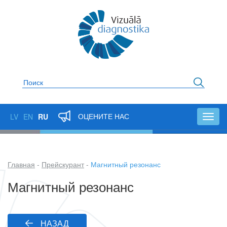
Перейти
к
основному
содержанию
Поиск
ОЦЕНИТЕ НАС
LV
EN
RU
Toggl
navig
Главная
Прейскурант
Магнитный резонанс
Строка
Магнитный резонанс
навигации
НАЗАД