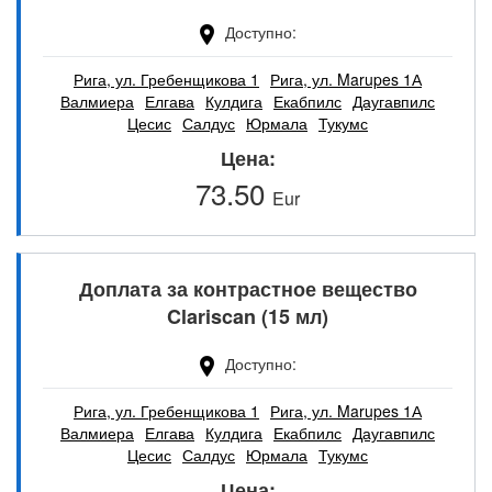
Доступно
Рига, ул. Гребенщикова 1
Рига, ул. Marupes 1А
Валмиера
Елгава
Кулдига
Екабпилс
Даугавпилс
Цесис
Салдус
Юрмала
Тукумс
Цена
73.50
Eur
Доплата за контрастное вещество
Clariscan (15 мл)
Доступно
Рига, ул. Гребенщикова 1
Рига, ул. Marupes 1А
Валмиера
Елгава
Кулдига
Екабпилс
Даугавпилс
Цесис
Салдус
Юрмала
Тукумс
Цена