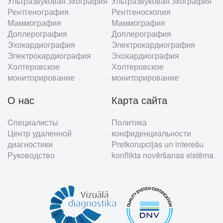
Ультразвуковая эхография
Ультразвуковая эхография
Рентгенография
Рентгеноскопия
Маммография
Маммография
Доплерография
Доплерография
Эхокардиография
Электрокардиография
Электрокардиография
Эхокардиография
Холтеровское
Холтеровское
мониторирование
мониторирование
О нас
Карта сайта
Cпециалисты
Политика
Центр удаленной
конфиденциальности
диагностики
Pretkorupcijas un interešu
Руководство
konflikta novēršanas sistēma