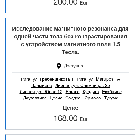
200.00
Eur
Исследование магнитного резонанса для
одной части тела без контрастирования
с устройством магнитного поля 1.5
Тесла.
Доступно
Рига, ул. Гребенщикова 1
Рига, ул. Marupes 1А
Валмиера
Лиепая, ул. Слимницас 25
Лиепая, ул. Юрас 12
Елгава
Кулдига
Екабпилс
Даугавпилс
Цесис
Салдус
Юрмала
Тукумс
Цена
168.00
Eur