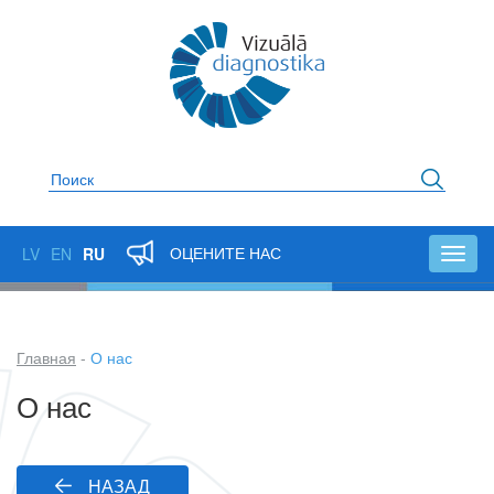
Перейти
к
основному
содержанию
Поиск
ОЦЕНИТЕ НАС
LV
EN
RU
Toggl
navig
Главная
О нас
Строка
О нас
навигации
НАЗАД