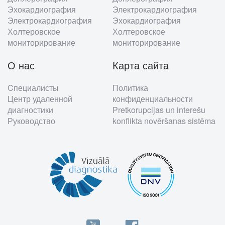
Эхокардиография
Электрокардиография
Электрокардиография
Эхокардиография
Холтеровское
Холтеровское
мониторирование
мониторирование
О нас
Карта сайта
Cпециалисты
Политика
Центр удаленной
конфиденциальности
диагностики
Pretkorupcijas un interešu
Руководство
konflikta novēršanas sistēma