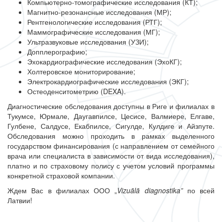
Компьютерно-томографические исследования (КТ);
Магнитно-резонансные исследования (МР);
Рентгенологические исследования (РТГ);
Маммографические исследования (МГ);
Ультразвуковые исследования (УЗИ);
Допплерографию;
Эхокардиографические исследования (ЭхоКГ);
Холтеровское мониторирование;
Электрокардиографические исследования (ЭКГ);
Остеоденситометрию (DEXA).
Диагностические обследования доступны в Риге и филиалах в
Тукумсе, Юрмале, Даугавпилсе, Цесисе, Валмиере, Елгаве,
Гулбене, Салдусе, Екабпилсе, Сигулде, Кулдиге и Айзпуте.
Обследования можно проходить в рамках выделенного
государством финансирования (с направлением от семейного
врача или специалиста в зависимости от вида исследования),
платно и по страховому полису с учетом условий программы
конкретной страховой компании.
Ждем Вас в филиалах ООО „
Vizuālā diagnostika”
по всей
Латвии!