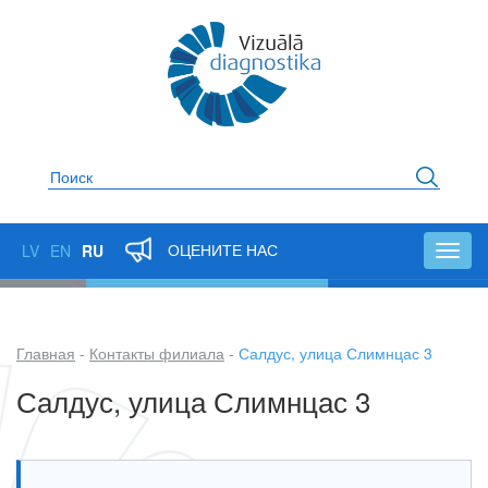
Перейти
к
основному
содержанию
Поиск
ОЦЕНИТЕ НАС
LV
EN
RU
Toggl
navig
Главная
Контакты филиала
Салдус, улица Слимнцас 3
Строка
Салдус, улица Слимнцас 3
навигации