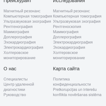
Прейскурант
Исследования
Footer
Магнитный резонанс
Магнитный резонанс
menu
Компьютерная томография
Компьютерная томография
Ультразвуковая эхография
Ультразвуковая эхография
Рентгенография
Рентгеноскопия
Маммография
Маммография
Доплерография
Доплерография
Эхокардиография
Электрокардиография
Электрокардиография
Эхокардиография
Холтеровское
Холтеровское
мониторирование
мониторирование
О нас
Карта сайта
Cпециалисты
Политика
Центр удаленной
конфиденциальности
диагностики
Pretkorupcijas un interešu
Руководство
konflikta novēršanas sistēma