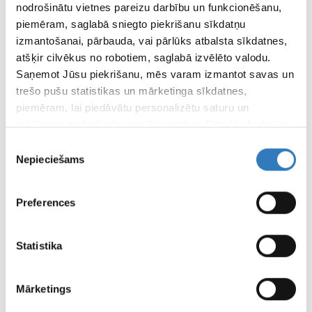
nodrošinātu vietnes pareizu darbību un funkcionēšanu,
piemēram, saglabā sniegto piekrišanu sīkdatņu
Duplex dopplerography of braococal
izmantošanai, pārbauda, vai pārlūks atbalsta sīkdatnes,
vascular vessels with spectrum analysis
atšķir cilvēkus no robotiem, saglabā izvēlēto valodu.
and duplex dopplerography with spectrum
Saņemot Jūsu piekrišanu, mēs varam izmantot savas un
analysis
trešo pušu statistikas un mārketinga sīkdatnes,
piemēram, lai piedāvātu personalizētu saturu un
Price
reklāmas, nodrošinātu sociālo saziņas līdzekļu funkcijas,
50.00
Eur
analizētu mūsu datplūsmu un apmeklētāju uzskaiti.
Piekrišanas
Informāciju par to, kā Jūs izmantojat mūsu vietni, mēs
Nepieciešams
izvēle
varam kopīgot ar saviem sociālās saziņas līdzekļu,
reklamēšanas un analīzes partneriem, kuri to var
Duplex dopplerography of transcranial
Preferences
apvienot ar citu informāciju, ko viņiem sniedzat vai ko
vessels with spectrum analysis and dyed
viņi apkopo, kad lietojat viņu pakalpojumus.
duplex dopplerography by sepctra analysis
Statistika
Price
50.00
Eur
Mārketings