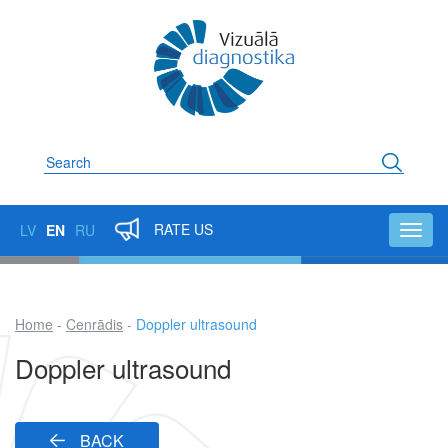
Skip
to
main
content
Search
RATE US
LV
EN
RU
Toggl
navig
Home
Cenrādis
Doppler ultrasound
Breadcrumb
Doppler ultrasound
BACK