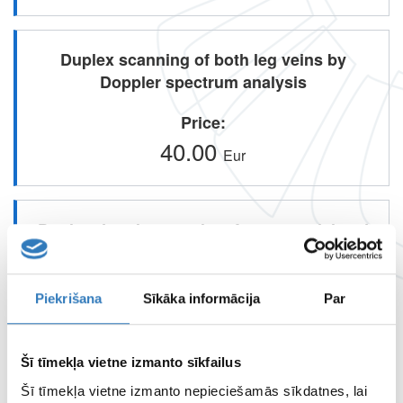
Duplex scanning of both leg veins by
Doppler spectrum analysis
Price
40.00
Eur
Duplex dopplerography of transcranial and
brahiocephalic vessels with spectral
analysis and duplex dopplerography with
sepctra analysis
Piekrišana
Sīkāka informācija
Par
Price
90.00
Šī tīmekļa vietne izmanto sīkfailus
Eur
Šī tīmekļa vietne izmanto nepieciešamās sīkdatnes, lai