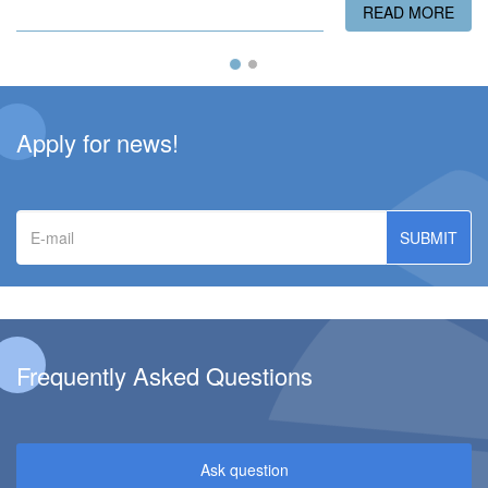
READ MORE
ABO
Apply for news!
E-
mail
Frequently Asked Questions
Ask question