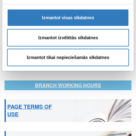
SPECIALISTS
Izmantot visas sīkdatnes
“Vizuālā diagnostika” Ltd specialists
Izmantot izvēlētās sīkdatnes
INSURERS
Check out the insurers here
Izmantot tikai nepieciešamās sīkdatnes
CENTRE OF REMOTE DIAGNOSTICS
BRANCH WORKING HOURS
PAGE TERMS OF
USE