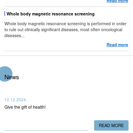
Read more
ab
Whole body magnetic resonance screening
Whole body magnetic resonance screening is performed in order
to rule out clinically significant diseases, most often oncological
diseases...
Read more
ab
News
12.12.2024.
Give the gift of health!
READ MORE
ABO