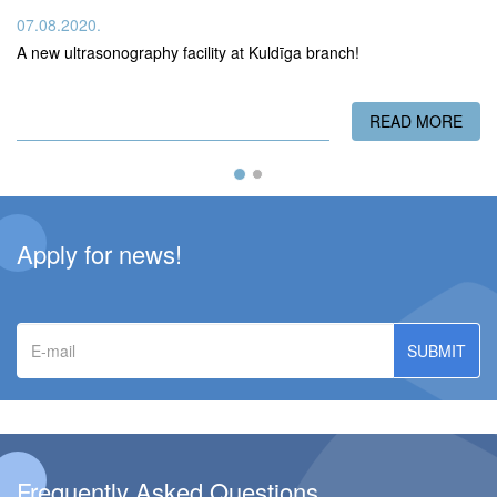
07.08.2020.
A new ultrasonography facility at Kuldīga branch!
READ MORE
ABO
Apply for news!
E-
mail
Frequently Asked Questions