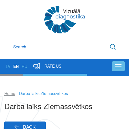
Skip
to
main
content
Search
RATE US
LV
EN
RU
Toggl
navig
Home
Darba laiks Ziemassvētkos
Breadcrumb
Darba laiks Ziemassvētkos
BACK