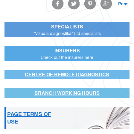
Facebook
Twitter
Pinterest
Google
Print
SPECIALISTS
“Vizuālā diagnostika” Ltd specialists
INSURERS
Check out the insurers here
CENTRE OF REMOTE DIAGNOSTICS
BRANCH WORKING HOURS
PAGE TERMS OF
USE