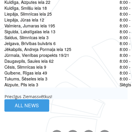
Kuldīga, Aizputes iela 22
8:00 -
Kuldīga, Smilšu iela 18
8:00 -
Liepāja, Slimnīcas iela 25
8:00 -
Liepāja, Jūras iela 12
8:00 -
Valmiera, Jumaras iela 195
8:00 -
Sigulda, Lakstīgalas iela 13
8:00 -
Saldus, Slimnīcas iela 3
8:00 -
Jelgava, Brīvības bulvāris 6
8:00 -
Jēkabpils, Andreja Pormaļa iela 125
8:00 -
Jūrmala, Vienības prospekts 19/21
8:00 -
Daugavpils, Saules iela 62
8:00 -
Cēsis, Slimnīcas iela 9
8:00 -
Gulbene, Rīgas iela 49
8:00 -
Tukums, Šēseles iela 3
8:00 -
Aizpute, Pils iela 3
Slēgts
Priecīgus Ziemassvētkus!
ALL NEWS