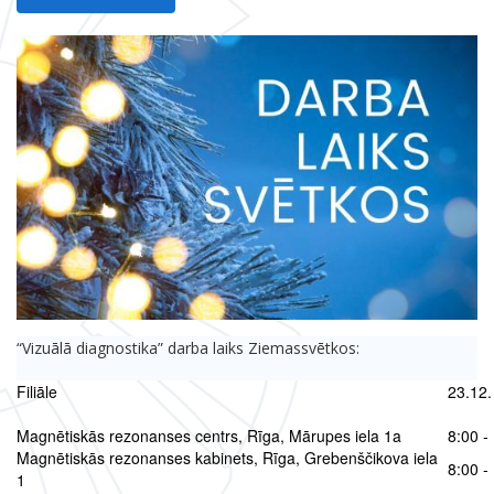
“Vizuālā diagnostika” darba laiks Ziemassvētkos:
Filiāle
23.12.
Magnētiskās rezonanses centrs, Rīga, Mārupes iela 1a
8:00 -
Magnētiskās rezonanses kabinets, Rīga, Grebenščikova iela
8:00 -
1