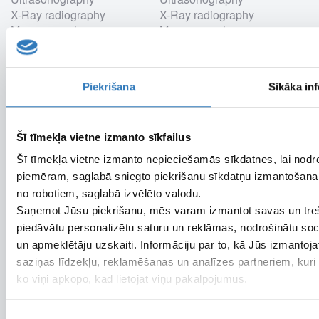
X-Ray radiography
X-Ray radiography
Mammography
Mammography
Dopplerography
Dopplerography
Echocardiography
Electrocardiography
Electrocardiography
Echocardiography
Piekrišana
Sīkāka in
Holter Monitoring
Holter monitoring
About us
Sitemap
Šī tīmekļa vietne izmanto sīkfailus
Specialists
Privacy Policy
Šī tīmekļa vietne izmanto nepieciešamās sīkdatnes, lai nodr
Remote diagnostic center
Pretkorupcijas un interešu
piemēram, saglabā sniegto piekrišanu sīkdatņu izmantošanai,
Management board
konflikta novēršanas sistēma
no robotiem, saglabā izvēlēto valodu.
Saņemot Jūsu piekrišanu, mēs varam izmantot savas un trešo
piedāvātu personalizētu saturu un reklāmas, nodrošinātu soc
un apmeklētāju uzskaiti. Informāciju par to, kā Jūs izmanto
saziņas līdzekļu, reklamēšanas un analīzes partneriem, kuri t
ko viņi apkopo, kad lietojat viņu pakalpojumus.
Piekrišanas