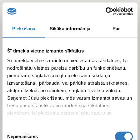
Перейти
к
основному
содержанию
Piekrišana
Sīkāka informācija
Par
Šī tīmekļa vietne izmanto sīkfailus
Šī tīmekļa vietne izmanto nepieciešamās sīkdatnes, lai
nodrošinātu vietnes pareizu darbību un funkcionēšanu,
piemēram, saglabā sniegto piekrišanu sīkdatņu
izmantošanai, pārbauda, vai pārlūks atbalsta sīkdatnes,
atšķir cilvēkus no robotiem, saglabā izvēlēto valodu.
Saņemot Jūsu piekrišanu, mēs varam izmantot savas un
trešo pušu statistikas un mārketinga sīkdatnes,
piemēram, lai piedāvātu personalizētu saturu un
reklāmas, nodrošinātu sociālo saziņas līdzekļu funkcijas,
analizētu mūsu datplūsmu un apmeklētāju uzskaiti.
Piekrišanas
Informāciju par to, kā Jūs izmantojat mūsu vietni, mēs
Nepieciešams
izvēle