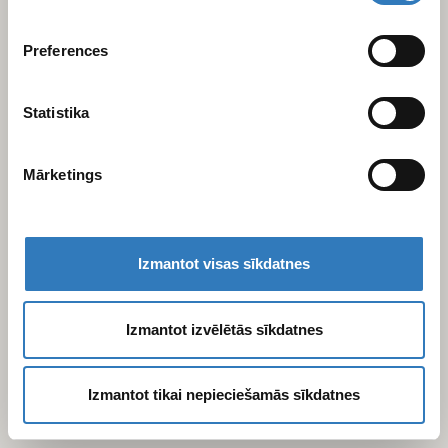
varam kopīgot ar saviem sociālās saziņas līdzekļu,
reklamēšanas un analīzes partneriem, kuri to var
Preferences
apvienot ar citu informāciju, ko viņiem sniedzat vai ko
viņi apkopo, kad lietojat viņu pakalpojumus.
Statistika
Mārketings
Izmantot visas sīkdatnes
Izmantot izvēlētās sīkdatnes
Izmantot tikai nepieciešamās sīkdatnes