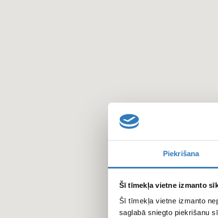
Pārlekt
uz
galveno
saturu
Piekrišana
Šī tīmekļa vietne izmanto sīk
Šī tīmekļa vietne izmanto ne
saglabā sniegto piekrišanu sī