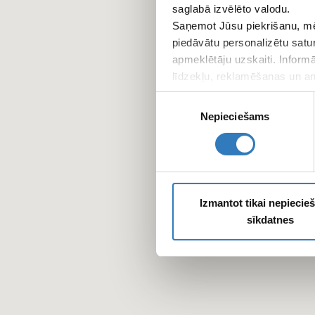
saglabā izvēlēto valodu.
Saņemot Jūsu piekrišanu, mē
piedāvātu personalizētu satu
apmeklētāju uzskaiti. Inform
līdzekļu, reklamēšanas un ana
apkopo, kad lietojat viņu pa
Piekrišanas
Nepieciešams
izvēle
Izmantot tikai nepieci
sīkdatnes