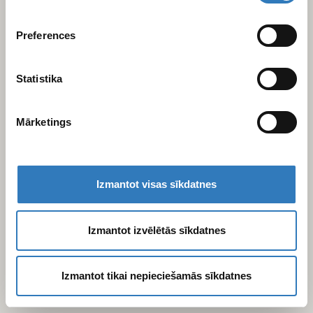
varam kopīgot ar saviem sociālās saziņas līdzekļu,
reklamēšanas un analīzes partneriem, kuri to var
Preferences
apvienot ar citu informāciju, ko viņiem sniedzat vai ko
viņi apkopo, kad lietojat viņu pakalpojumus.
Statistika
Mārketings
Izmantot visas sīkdatnes
Izmantot izvēlētās sīkdatnes
Izmantot tikai nepieciešamās sīkdatnes