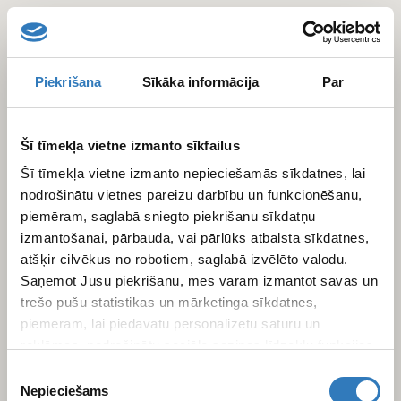
Pārlekt
uz
galveno
saturu
Piekrišana
Sīkāka informācija
Par
Šī tīmekļa vietne izmanto sīkfailus
Šī tīmekļa vietne izmanto nepieciešamās sīkdatnes, lai
nodrošinātu vietnes pareizu darbību un funkcionēšanu,
piemēram, saglabā sniegto piekrišanu sīkdatņu
izmantošanai, pārbauda, vai pārlūks atbalsta sīkdatnes,
atšķir cilvēkus no robotiem, saglabā izvēlēto valodu.
Saņemot Jūsu piekrišanu, mēs varam izmantot savas un
trešo pušu statistikas un mārketinga sīkdatnes,
piemēram, lai piedāvātu personalizētu saturu un
reklāmas, nodrošinātu sociālo saziņas līdzekļu funkcijas,
analizētu mūsu datplūsmu un apmeklētāju uzskaiti.
Piekrišanas
Informāciju par to, kā Jūs izmantojat mūsu vietni, mēs
Nepieciešams
izvēle