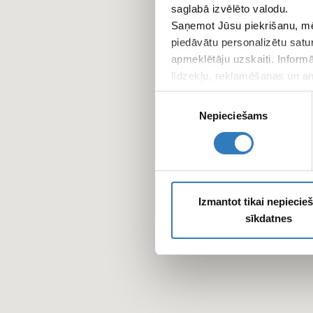
saglabā izvēlēto valodu.
Saņemot Jūsu piekrišanu, mē
piedāvātu personalizētu satu
apmeklētāju uzskaiti. Inform
līdzekļu, reklamēšanas un ana
apkopo, kad lietojat viņu pa
Piekrišanas
Nepieciešams
izvēle
Izmantot tikai nepieci
sīkdatnes