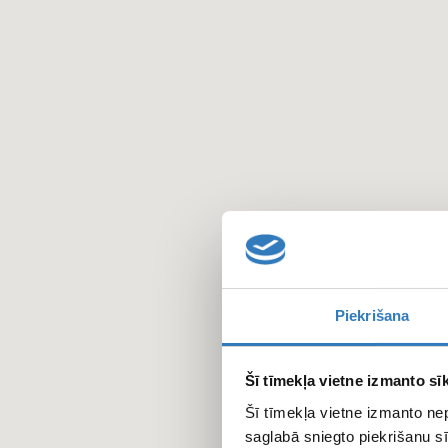
Pārlekt
uz
galveno
saturu
Piekrišana
Šī tīmekļa vietne izmanto sīk
Šī tīmekļa vietne izmanto ne
saglabā sniegto piekrišanu sī