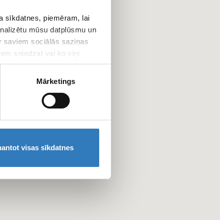
 sīkdatnes, piemēram, lai
 analizētu mūsu datplūsmu un
ar saviem sociālās saziņas
iem sniedzat vai ko viņi
Mārketings
antot visas sīkdatnes