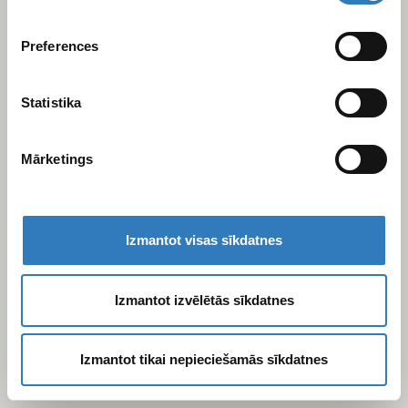
varam kopīgot ar saviem sociālās saziņas līdzekļu,
reklamēšanas un analīzes partneriem, kuri to var
Preferences
apvienot ar citu informāciju, ko viņiem sniedzat vai ko
viņi apkopo, kad lietojat viņu pakalpojumus.
Statistika
Mārketings
Izmantot visas sīkdatnes
Izmantot izvēlētās sīkdatnes
Izmantot tikai nepieciešamās sīkdatnes