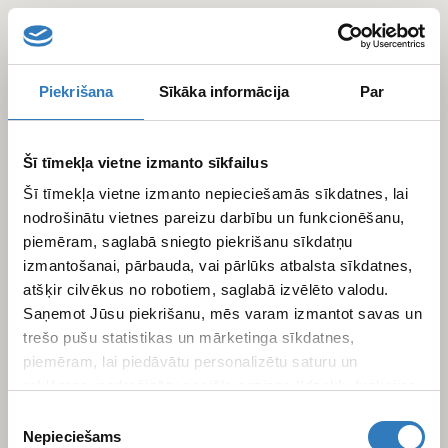
Skip
to
main
content
Piekrišana
Sīkāka informācija
Par
Šī tīmekļa vietne izmanto sīkfailus
Šī tīmekļa vietne izmanto nepieciešamās sīkdatnes, lai
nodrošinātu vietnes pareizu darbību un funkcionēšanu,
piemēram, saglabā sniegto piekrišanu sīkdatņu
izmantošanai, pārbauda, vai pārlūks atbalsta sīkdatnes,
atšķir cilvēkus no robotiem, saglabā izvēlēto valodu.
Saņemot Jūsu piekrišanu, mēs varam izmantot savas un
trešo pušu statistikas un mārketinga sīkdatnes,
piemēram, lai piedāvātu personalizētu saturu un
reklāmas, nodrošinātu sociālo saziņas līdzekļu funkcijas,
analizētu mūsu datplūsmu un apmeklētāju uzskaiti.
Piekrišanas
Informāciju par to, kā Jūs izmantojat mūsu vietni, mēs
Nepieciešams
izvēle